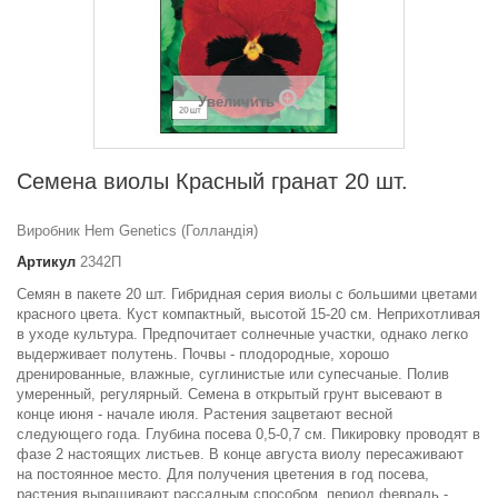
Увеличить
Семена виолы Красный гранат 20 шт.
Виробник Hem Genetics (Голландія)
Артикул
2342П
Семян в пакете 20 шт. Гибридная серия виолы с большими цветами
красного цвета. Куст компактный, высотой 15-20 см. Неприхотливая
в уходе культура. Предпочитает солнечные участки, однако легко
выдерживает полутень. Почвы - плодородные, хорошо
дренированные, влажные, суглинистые или супесчаные. Полив
умеренный, регулярный. Семена в открытый грунт высевают в
конце июня - начале июля. Растения зацветают весной
следующего года. Глубина посева 0,5-0,7 см. Пикировку проводят в
фазе 2 настоящих листьев. В конце августа виолу пересаживают
на постоянное место. Для получения цветения в год посева,
растения выращивают рассадным способом, период февраль -