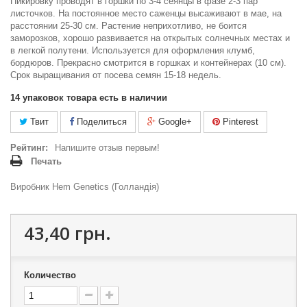
Пикировку проводят в горшки по 3-4 сеянцы в фазе 2-3 пар
листочков. На постоянное место саженцы высаживают в мае, на
расстоянии 25-30 см. Растение неприхотливо, не боится
заморозков, хорошо развивается на открытых солнечных местах и
в легкой полутени. Используется для оформления клумб,
бордюров. Прекрасно смотрится в горшках и контейнерах (10 см).
Срок выращивания от посева семян 15-18 недель.
14
упаковок товара есть в наличии
Твит
Поделиться
Google+
Pinterest
Рейтинг:
Напишите отзыв первым!
Печать
Виробник Hem Genetics (Голландія)
43,40 грн.
Количество