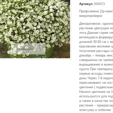
Артикул
3084ПЗ
Профсемена Zip-пакет
микропробирке.
Декоративное, однол
растение цветущее н
лета.Данная серия г
ветвящаяся,формируе
длинной 30-50 см с 
красивыми мелкими ц
Увеличить
получения рассады с
декабрь – январь ме
совершенно не требо
выращивания и может
грунте.При температу
первые всходы появл
день.Через 7-8 недел
пересаживают на пос
цветения ( подвесные
Начало цветения на 1
используется для по
а также в качестве п
растения – прекрасна
алиссуму и лобелии.