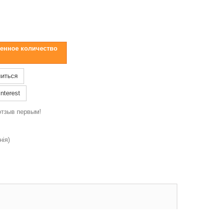
енное количество
иться
nterest
отзыв первым!
нія)