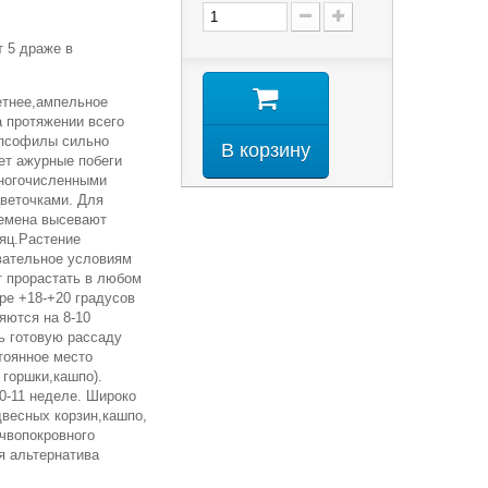
 5 драже в
етнее,ампельное
а протяжении всего
ипсофилы сильно
В корзину
т ажурные побеги
многочисленными
веточками. Для
емена высевают
сяц.Растение
вательное условиям
 прорастать в любом
ре +18-+20 градусов
яются на 8-10
ь готовую рассаду
тоянное место
 горшки,кашпо).
0-11 неделе. Широко
двесных корзин,кашпо,
очвопокровного
я альтернатива