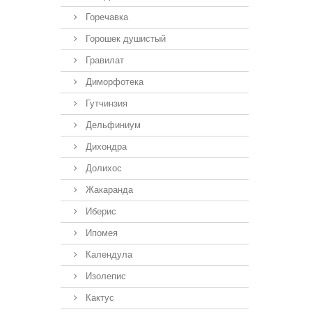
Горечавка
Горошек душистый
Гравилат
Диморфотека
Гутчинзия
Дельфиниум
Дихондра
Долихос
Жакаранда
Иберис
Ипомея
Календула
Изолепис
Кактус