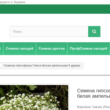
6
Семена овощей
Семена цветов
ПрофСемена овощей
Семена гипсофила Гипси белая ампельная 5 драже
Семена гипсо
белая ампель
Виробник Sakata (Япо