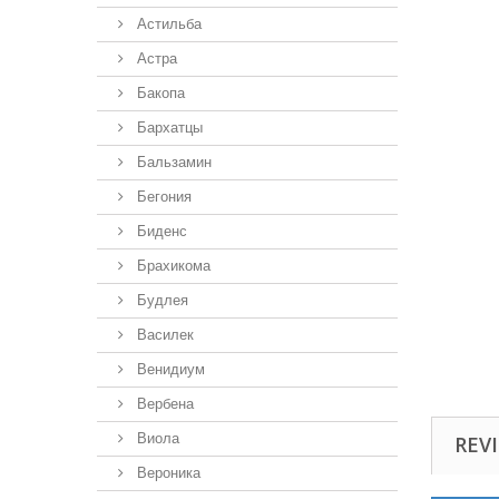
Астильба
Астра
Бакопа
Бархатцы
Бальзамин
Бегония
Биденс
Брахикома
Будлея
Василек
Венидиум
Вербена
Виола
REVI
Вероника