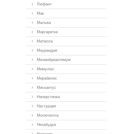
Люфант
Мак
Мальва
Маргаритка
Матиола
Маурандия
Мезембриантемум
Мимулюс
Мирабилис
Мискантус
Наперстянка
Настурция
Молючелла
Незабудка
Немезия