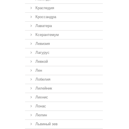
Краспедия
Кроссандра
Лаватера
Ксерантемум
Левизия
Лагурус
Левкой
Лен
Лобелия
Лилейник
Лихнис
Лонас
Люпин
Львиный зев