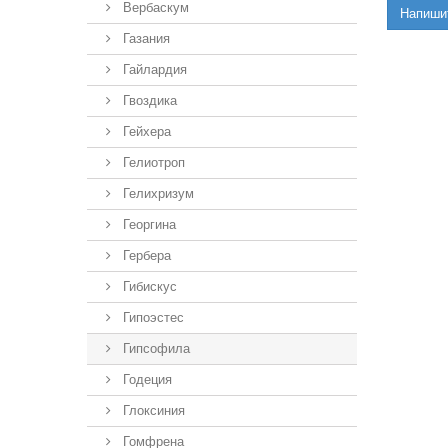
Вербаскум
Напиши
Газания
Гайлардия
Гвоздика
Гейхера
Гелиотроп
Гелихризум
Георгина
Гербера
Гибискус
Гипоэстес
Гипсофила
Годеция
Глоксиния
Гомфрена