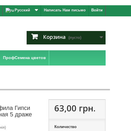
Русский
Написать Нам письмо
Войти
Корзина
(пусто)
ПрофСемена цветов
63,00 грн.
фила Гипси
ная 5 драже
Количество
нія)