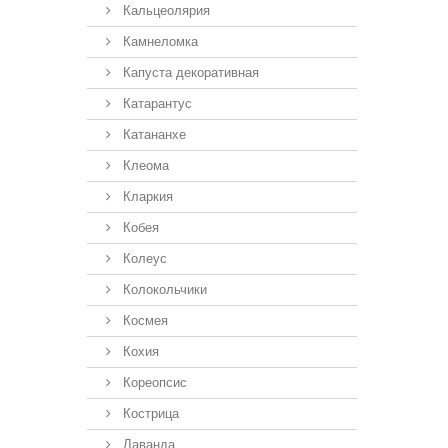
Кальцеолярия
Камнеломка
Капуста декоративная
Катарантус
Катананхе
Клеома
Кларкия
Кобея
Колеус
Колокольчики
Космея
Кохия
Кореопсис
Кострица
Лаванда