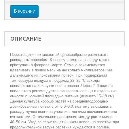
В корзину
ОПИСАНИЕ
Перистощетинник мохнатый целесообразно размножать
рассадным способом. К посеву семян на рассаду можно
приступать в феврале–марте. Семена рекомендуется
вдавливать в почвосмесь на несколько миллиметров, без
дальнейшего их присыпания почвой. При поддержании
температуры воздуха в пределах 22–25 °С всходы
появляются на 3–6 сутки после посева. Через 2–3 недели
после этого рекомендуется пикировать сеянцы в отдельные
емкости с большей площадью питания (диаметр 15–18 см).
Данная культура хорошо растет на среднеплодородных
дренированных почвах с pH 6,0–8,0, поэтому высаживать
рассаду лучше всего на участок с легкими песчаниками или
суглинками. Оптимальное расстояние между растениями —
40–50 см. Уход за перистощетинником довольно простой: при
продолжительной засухе растения нуждаются в поливе.