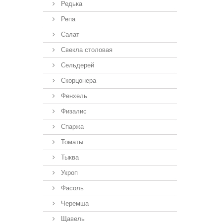
Редька
Репа
Салат
Свекла столовая
Сельдерей
Скорцонера
Фенхель
Физалис
Спаржа
Томаты
Тыква
Укроп
Фасоль
Черемша
Щавель