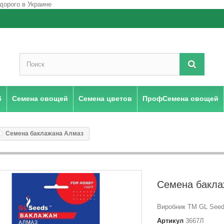
6
Семена овощей
Семена цветов
ПрофСемена овощей
Семена баклажана Алмаз
Семена бакла
Виробник ТМ GL Seeds
Артикул
3667Л