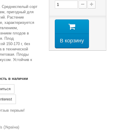
р. Среднеспелый сорт
ем, пригодный для
гий. Растение
е, характеризуется
твлением,
ением плодов в
ия. Плод
В корзину
й 150-170 г, без
а в технической
олетовая. Плоды
кусом. Устойчив к
есть в наличии
иться
nterest
отзыв первым!
 (Україна)