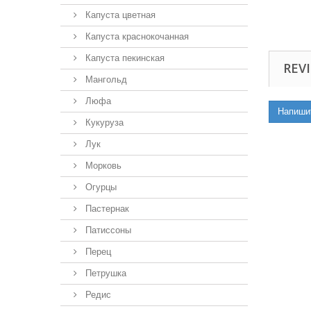
Капуста цветная
Капуста краснокочанная
Капуста пекинская
REVI
Мангольд
Люфа
Напиши
Кукуруза
Лук
Морковь
Огурцы
Пастернак
Патиссоны
Перец
Петрушка
Редис