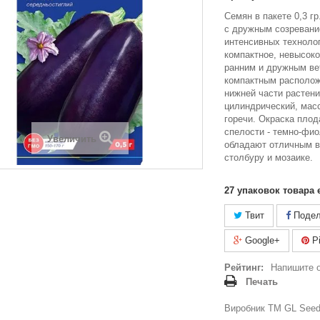
Семян в пакете 0,3 г
с дружным созревани
интенсивных техноло
компактное, невысоко
ранним и дружным ве
компактным располож
нижней части растен
цилиндрический, массо
горечи. Окраска плод
спелости - темно-фи
Увеличить
обладают отличным в
столбуру и мозаике.
27
упаковок товара 
Твит
Подел
Google+
Pi
Рейтинг:
Напишите 
Печать
Виробник ТМ GL Seeds