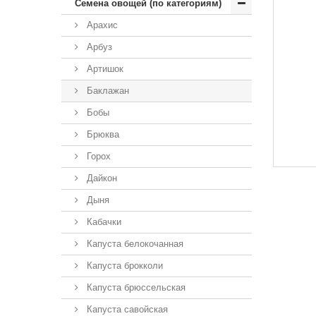
Семена овощей (по категориям)
Арахис
Арбуз
Артишок
Баклажан
Бобы
Брюква
Горох
Дайкон
Дыня
Кабачки
Капуста белокочанная
Капуста брокколи
Капуста брюссельская
Капуста савойская