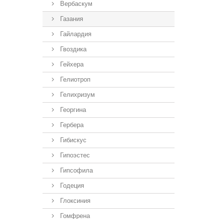
Вербаскум
Газания
Гайлардия
Гвоздика
Гейхера
Гелиотроп
Гелихризум
Георгина
Гербера
Гибискус
Гипоэстес
Гипсофила
Годеция
Глоксиния
Гомфрена