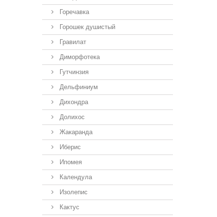
Горечавка
Горошек душистый
Гравилат
Диморфотека
Гутчинзия
Дельфиниум
Дихондра
Долихос
Жакаранда
Иберис
Ипомея
Календула
Изолепис
Кактус