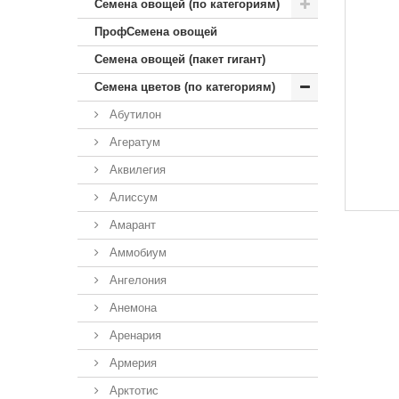
Семена овощей (по категориям)
ПрофСемена овощей
Семена овощей (пакет гигант)
Семена цветов (по категориям)
Абутилон
Агератум
Аквилегия
Алиссум
Амарант
Аммобиум
Ангелония
Анемона
Аренария
Армерия
Арктотис