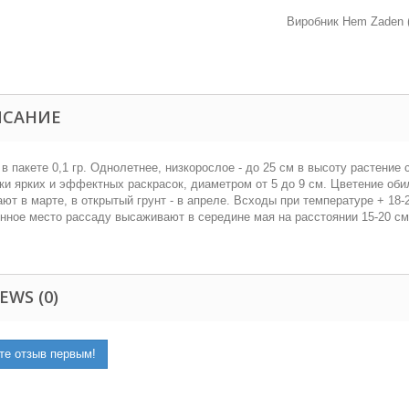
Виробник Hem Zaden (
ИСАНИЕ
в пакете 0,1 гр. Однолетнее, низкорослое - до 25 см в высоту растени
ки ярких и эффектных раскрасок, диаметром от 5 до 9 см. Цветение об
ют в марте, в открытый грунт - в апреле. Всходы при температуре + 18-
нное место рассаду высаживают в середине мая на расстоянии 15-20 см 
EWS (0)
те отзыв первым!