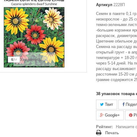
Артикул
2228П
Семян в пакете 0,1 г
низкорослое - до 25 
темно-зелеными лист
-большие корзинки я
раскрасок, диаметром
Цветение обильное д
Семена на рассаду в
открытый грунт - в а
температуре + 18-20 
Увеличить
через 5-14 дней. На 
рассаду высаживают 
расстоянии 15-20 см д
грамме содержится 2
38
упаковок товара 
Твит
Подел
Google+
Pi
Рейтинг:
Напишите 
Печать