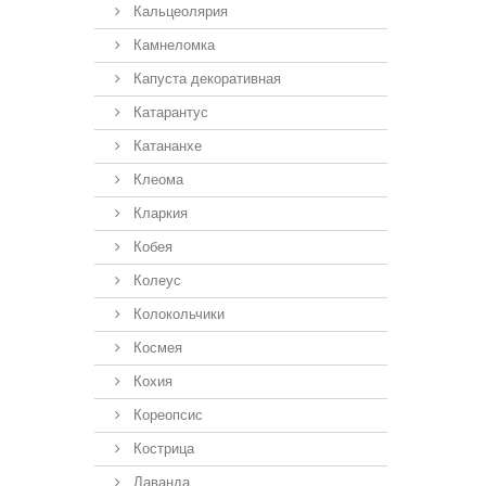
Кальцеолярия
Камнеломка
Капуста декоративная
Катарантус
Катананхе
Клеома
Кларкия
Кобея
Колеус
Колокольчики
Космея
Кохия
Кореопсис
Кострица
Лаванда