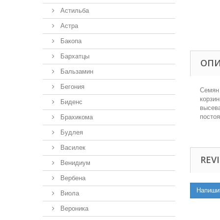
Астильба
Астра
Бакопа
Бархатцы
ОП
Бальзамин
Бегония
Семян 
корзин
Биденс
высева
постоя
Брахикома
Будлея
Василек
REVI
Венидиум
Вербена
Напиши
Виола
Вероника