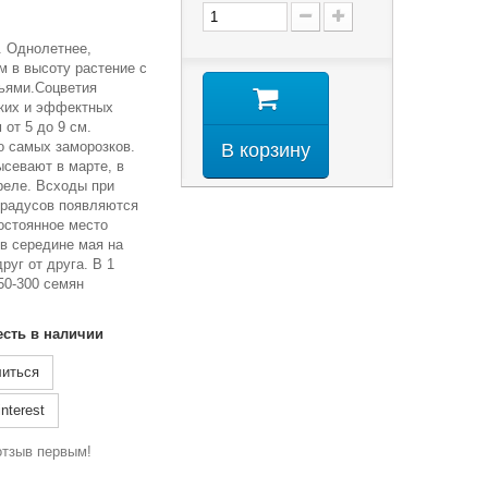
р. Однолетнее,
см в высоту растение с
ьями.Соцветия
рких и эффектных
 от 5 до 9 см.
о самых заморозков.
В корзину
ысевают в марте, в
преле. Всходы при
градусов появляются
постоянное место
в середине мая на
руг от друга. В 1
50-300 семян
есть в наличии
иться
nterest
отзыв первым!