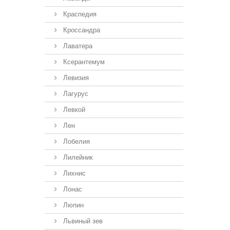
Краспедия
Кроссандра
Лаватера
Ксерантемум
Левизия
Лагурус
Левкой
Лен
Лобелия
Лилейник
Лихнис
Лонас
Люпин
Львиный зев