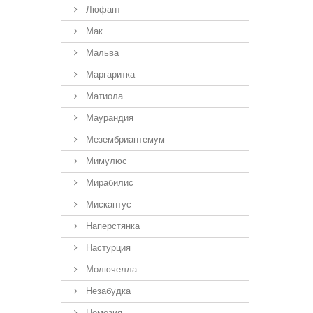
Люфант
Мак
Мальва
Маргаритка
Матиола
Маурандия
Мезембриантемум
Мимулюс
Мирабилис
Мискантус
Наперстянка
Настурция
Молючелла
Незабудка
Немезия