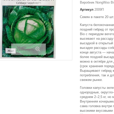
Виробник NongWoo Bi
Артикул
2009П
Семян в пакете 20 шт
Капуста белокочанна
поздний гибрид от п
Bio с периодом вегет
высевают на рассад
высадкой в открытый 
высадке рассады соб
Увеличить
конце августа — нача
более поздней высад
можно в октябре для
(срок хранения поряд
Выращивают гибрид к
потребления, так и д
свежем рынке.
Головки капусты зеле
однородные, округло
среднем 2–2,5 кг, но 
Внутренняя кочерыжк
сама головка внутри 
высокими вкусовыми 