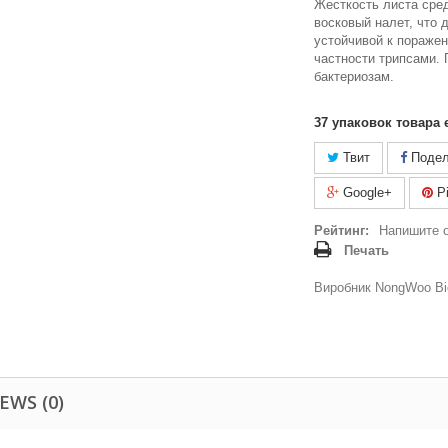
Жесткость листа сре
восковый налет, что 
устойчивой к пораже
частности трипсами. 
бактериозам.
37
упаковок товара 
Твит
Подел
Google+
Pi
Рейтинг:
Напишите 
Печать
Виробник NongWoo Bi
EWS (0)