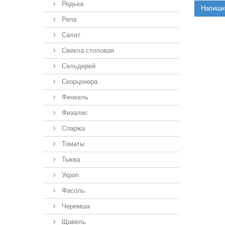
Редька
Напиши
Репа
Салат
Свекла столовая
Сельдерей
Скорцонера
Фенхель
Физалис
Спаржа
Томаты
Тыква
Укроп
Фасоль
Черемша
Щавель