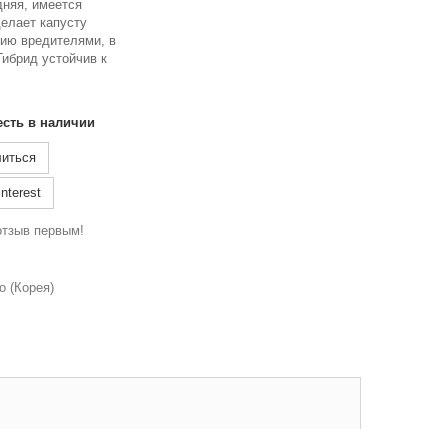
дняя, имеется
делает капусту
нию вредителями, в
Гибрид устойчив к
есть в наличии
иться
nterest
отзыв первым!
o (Корея)