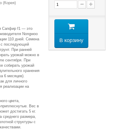
o (Корея)
.
я Сапфир f1 — это
роизводителя Nongwoo
ации 110 дней. Семена
В корзину
у с последующей
грунт. При ранней
ирать урожай можно в
ле сентября. При
ке собирать урожай
 длительного хранения
ка 6 месяцев).
ак для личного
ля реализации на
ного цвета,
–приплюснутые. Вес в
может достигать 5 кг.
а среднего размера,
плотной структуры с
качествами.