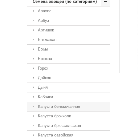
Семена овощей (по категориям)
Арахис
Арбуз
Артишок
Баклажан
Бобы
Брюква
Горох
Дайкон
Дыня
Кабачки
Капуста белокочанная
Капуста брокколи
Капуста брюссельская
Капуста савойская