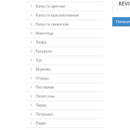
REVI
Капуста цветная
Капуста краснокочанная
Напиши
Капуста пекинская
Мангольд
Люфа
Кукуруза
Лук
Морковь
Огурцы
Пастернак
Патиссоны
Перец
Петрушка
Редис