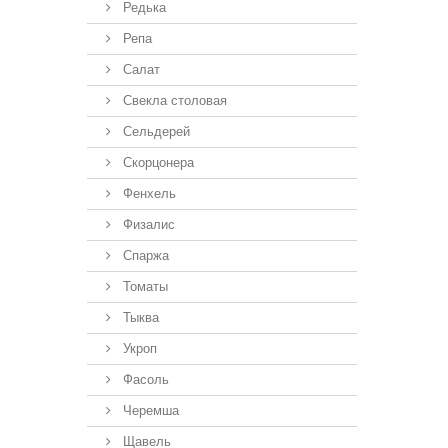
Редька
Репа
Салат
Свекла столовая
Сельдерей
Скорцонера
Фенхель
Физалис
Спаржа
Томаты
Тыква
Укроп
Фасоль
Черемша
Щавель