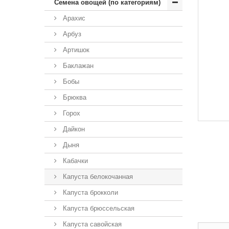
Семена овощей (по категориям)
Арахис
Арбуз
Артишок
Баклажан
Бобы
Брюква
Горох
Дайкон
Дыня
Кабачки
Капуста белокочанная
Капуста брокколи
Капуста брюссельская
Капуста савойская