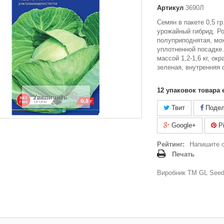
Артикул
3690Л
Семян в пакете 0,5 г
урожайный гибрид. Ро
полуприподнятая, мо
уплотненной посадке.
массой 1,2-1,6 кг, ок
зеленая, внутренняя 
12
упаковок товара 
Увеличить
Твит
Подел
Google+
Pi
Рейтинг:
Напишите 
Печать
Виробник ТМ GL Seeds