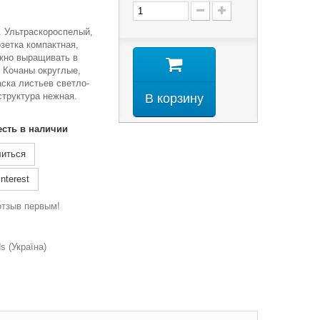
р. Ультраскороспелый,
зетка компактная,
жно выращивать в
 Кочаны округлые,
раска листьев светло-
структура нежная.
В корзину
есть в наличии
иться
nterest
отзыв первым!
 (Україна)