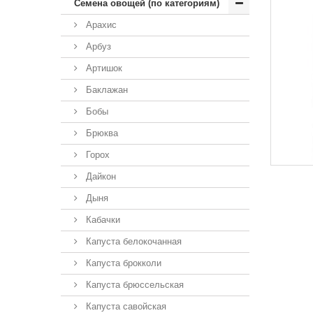
Семена овощей (по категориям)
Арахис
Арбуз
Артишок
Баклажан
Бобы
Брюква
Горох
Дайкон
Дыня
Кабачки
Капуста белокочанная
Капуста брокколи
Капуста брюссельская
Капуста савойская