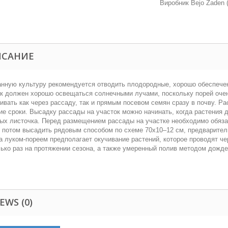
Виробник Bejo Zaden 
ИСАНИЕ
нную культуру рекомендуется отводить плодородные, хорошо обеспечен
к должен хорошо освещаться солнечными лучами, поскольку порей очен
вать как через рассаду, так и прямым посевом семян сразу в почву. Р
ие сроки. Высадку рассады на участок можно начинать, когда растения 
ых листочка.
Перед размещением рассады на участке необходимо обязат
 потом высадить рядовым способом по схеме 70х10–12 см, предваритель
а луком-пореем предполагает окучивание растений, которое проводят ч
ько раз на протяжении сезона, а также умеренный полив методом дожде
EWS (0)