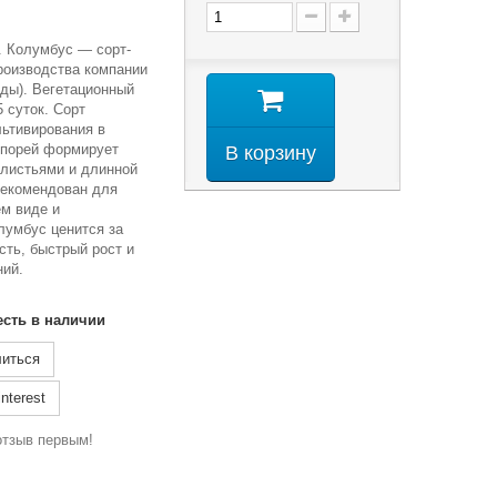
р. Колумбус — сорт-
роизводства компании
нды). Вегетационный
 суток. Сорт
льтивирования в
-порей формирует
В корзину
 листьями и длинной
Рекомендован для
ем виде и
лумбус ценится за
сть, быстрый рост и
ний.
есть в наличии
иться
nterest
отзыв первым!