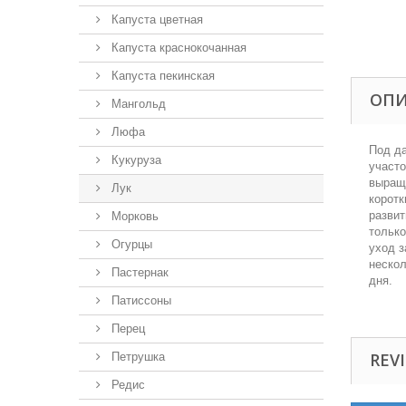
Капуста цветная
Капуста краснокочанная
Капуста пекинская
ОП
Мангольд
Люфа
Под да
Кукуруза
участо
выращи
Лук
коротк
развит
Морковь
только
Огурцы
уход з
нескол
Пастернак
дня.
Патиссоны
Перец
REVI
Петрушка
Редис