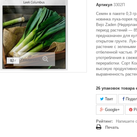
Артикул
3302П
Семян в пакете 0,3 г
новинка лука-порея п
Bejo Zaden (Нидерла
период растений — 85
предназначен для ку
открытом грунте. Лук
растение с зелеными
отбеленной частью. 
употребления в свеж
Увеличить
переработки. Сорт Ко
высокую продуктивно
выравненность расте
26
упаковок товара 
Твит
Подел
Google+
Pi
Рейтинг:
Напишите 
Печать