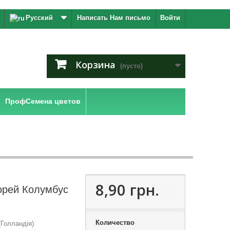
Русский
Написать Нам письмо
Войти
Корзина
(пусто)
ПрофСемена цветов
8,90 грн.
орей Колумбус
Количество
(Голландія)