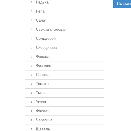
Редька
Напиши
Репа
Салат
Свекла столовая
Сельдерей
Скорцонера
Фенхель
Физалис
Спаржа
Томаты
Тыква
Укроп
Фасоль
Черемша
Щавель