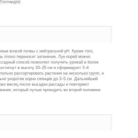
(Голландія)
ные влагой почвы с нейтральной рН. Кроме того,
ь плохо переносит затенение.
Лук-порей можно
ассадный способ позволяет получить урожай в более
достигнут в высоту 20–25 см и сформируют 3–4
ельно рассортировать растения на несколько групп, и
но укоротив корни сеянцев до 3–5 см.
Дальнейший
ерез месяц после высадки рассады и повторяют
вания, который лучше проводить во второй половине