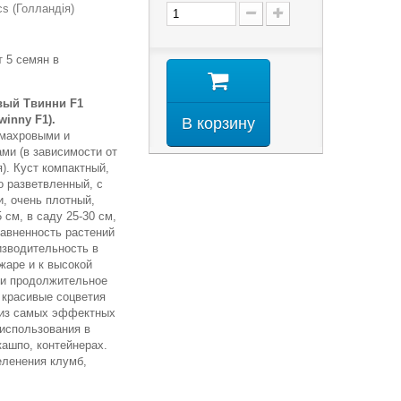
s (Голландія)
 5 семян в
вый Твинни F1
winny F1).
В корзину
 махровыми и
ми (в зависимости от
). Куст компактный,
о разветвленный, с
, очень плотный,
 см, в саду 25-30 см,
равненность растений
изводительность в
 жаре и к высокой
 и продолжительное
 красивые соцветия
 из самых эффектных
 использования в
кашпо, контейнерах.
еленения клумб,