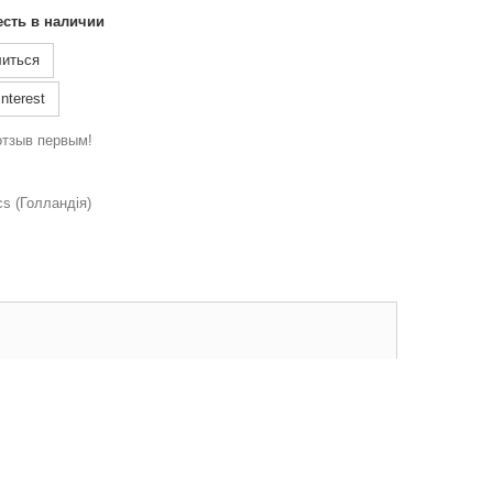
есть в наличии
иться
nterest
отзыв первым!
s (Голландія)