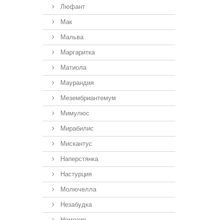
Люфант
Мак
Мальва
Маргаритка
Матиола
Маурандия
Мезембриантемум
Мимулюс
Мирабилис
Мискантус
Наперстянка
Настурция
Молючелла
Незабудка
Немезия