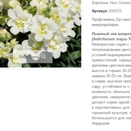
Виробник Hem Genetic
Артикул
3081ПЗ
Профсемена Zip-пакет
микропробирке.
Львиный зев махро
(Antirrhinum majus T
Низкорослая серия с
полумахровыми цвета
условий выращивания
Увеличить
прямостоячий, хорош
крепкими цветоносами
высота в горшке 10-15
ширина 20-25 см. Вы
в серии, высокая про
саду, устойчивость к
влажности, обильное
цветение, невероятно
делают серию одной
и перспективных для
горшечной культуре, 
Используется для оз
бордюров.