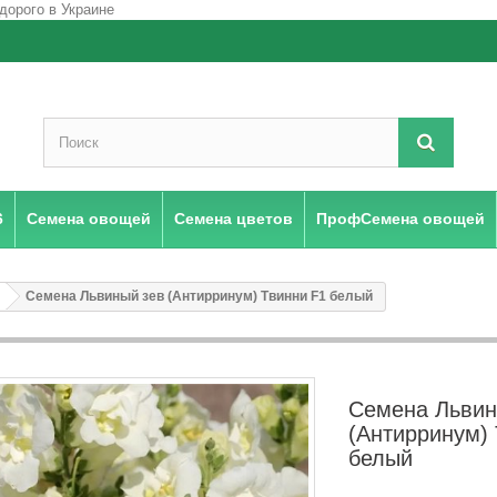
6
Семена овощей
Семена цветов
ПрофСемена овощей
Семена Львиный зев (Антирринум) Твинни F1 белый
Семена Львин
(Антирринум)
белый