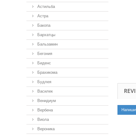
Астильба
Астра
Бакопа
Бархатцы
Бальзамин
Бегония
Биденс
Брахикома
Будлея
REVI
Василек
Венидиум
Напиши
Вербена
Виола
Вероника