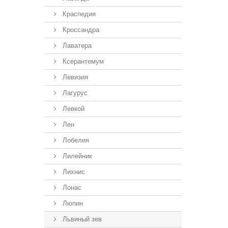
Краспедия
Кроссандра
Лаватера
Ксерантемум
Левизия
Лагурус
Левкой
Лен
Лобелия
Лилейник
Лихнис
Лонас
Люпин
Львиный зев