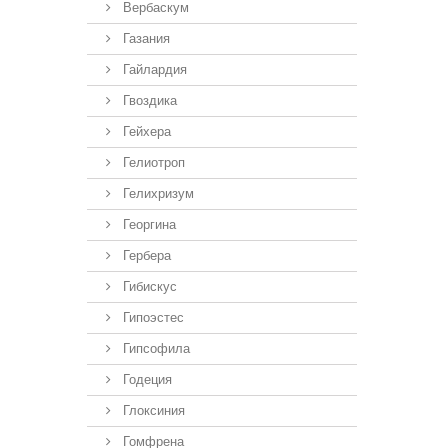
Вербаскум
Газания
Гайлардия
Гвоздика
Гейхера
Гелиотроп
Гелихризум
Георгина
Гербера
Гибискус
Гипоэстес
Гипсофила
Годеция
Глоксиния
Гомфрена