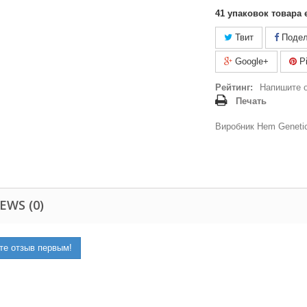
41
упаковок товара 
Твит
Подел
Google+
Pi
Рейтинг:
Напишите 
Печать
Виробник Hem Genetic
EWS (0)
те отзыв первым!