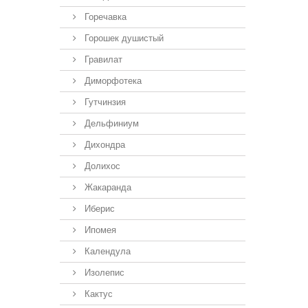
Горечавка
Горошек душистый
Гравилат
Диморфотека
Гутчинзия
Дельфиниум
Дихондра
Долихос
Жакаранда
Иберис
Ипомея
Календула
Изолепис
Кактус