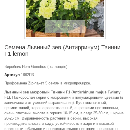
Увеличить
Семена Львиный зев (Антирринум) Твинни
F1 lemon
Виробник Hem Genetics (Голландія)
Артикул
1662ПЗ
Профсемена Zip-пакет 5 семян в микропробирке.
Львиный зев махровый Твинни F1 (Antirrhinum majus Twinny
F1).
Низкорослая серия с махровыми и полумахровыми цветами (в
зависимости от условий выращивания). Куст компактный,
прямостоячий, хорошо разветвленный, с крепкими цветоносами,
очень плотный, высота в горшке 10-15 см, в саду 25-30 см, ширина
20-25 см. Выравненность растений в серии, высокая
производительность в саду, устойчивость к жаре и к высокой
влажности, обильное и продолжительное цветение, невероятно