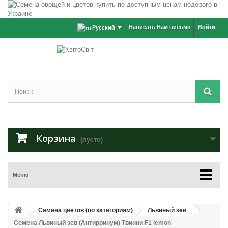
Написать Нам письмо
Войти
Русский
Корзина
(пусто)
Меню
Семена цветов (по категориям)
Львиный зев
Семена Львиный зев (Антирринум) Твинни F1 lemon