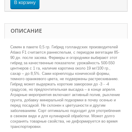
В корзину
ОПИСАНИЕ
Семян в пакете 0,5 гр. Гибрид голландских производителей
Абако F1 считается раннеспелым, с периодом вегетации 85-
90 дн. после засева. Фермеры и огородники выбирают этот
гибрид за качественные показатели: урожайность 500-550
центнеров с 1 га, наличие каротина около 19 мг/100 гр.,
сахар – до 8,5%. Сами корнеплоды конической формы,
темного оранжевого цвета, не подвержены растрескиванию.
Гибрид может выдержать короткие заморозки до -3 - -4
градусов, но предпочтительная высадка – в конце апреля.
Аграрные мероприятия включают активный полив, рыхление
грунта, добавку минеральной подкормки в почву осенью и
перед посадкой. Не склонен к цветушности и другим
заболеваниям. Сорт оптимально подходит для употребления
в свежем виде и для кулинарной обработки. Может долго
сохранять товарные свойства, не деформируется во время
транспортировки.