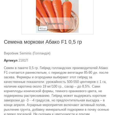
Увеличить
Семена моркови Абако F1 0,5 гр
Виробник Seminis (Голландія)
Артикул
2181П
Семян в пакете 0,5 гр. Гибрид голландских производителей Абако
F1 считается раннеспелым, с периодом вегетации 85-90 дн. после
засева. Фермеры и огородники выбирают этот гибрид за
качественные показатели: урожайность 500-550 центнеров с 1 га,
наличие каротина около 19 мг/100 гр., сахар – до 8,5%. Сами
корнеплоды конической формы, темного оранжевого цвета, не
подвержены растрескиванию. Гибрид может выдержать короткие
заморозки до -3 - -4 градусов, но предпочтительная высадка – в
конце апреля. Аграрные мероприятия включают активный полив,
рыхление грунта, добавку минеральной подкормки в почву осенью
и перед посадкой. Не склонен к цветушности и другим