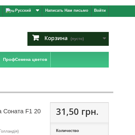
Русский
Написать Нам письмо
Войти
Корзина
(пусто)
ПрофСемена цветов
31,50 грн.
а Соната F1 20
Количество
Голландія)