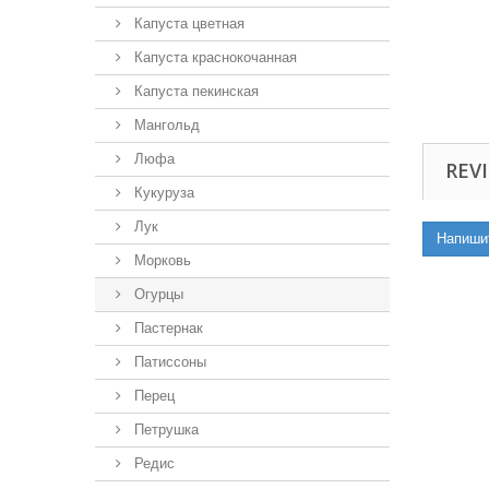
Капуста цветная
Капуста краснокочанная
Капуста пекинская
Мангольд
Люфа
REVI
Кукуруза
Лук
Напиши
Морковь
Огурцы
Пастернак
Патиссоны
Перец
Петрушка
Редис