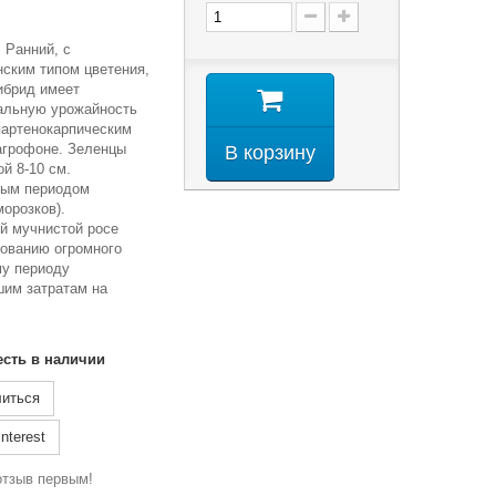
. Ранний, с
ским типом цветения,
гибрид имеет
альную урожайность
артенокарпическим
 агрофоне. Зеленцы
В корзину
й 8-10 см.
ным периодом
орозков).
й мучнистой росе
ованию огромного
му периоду
им затратам на
есть в наличии
иться
nterest
отзыв первым!