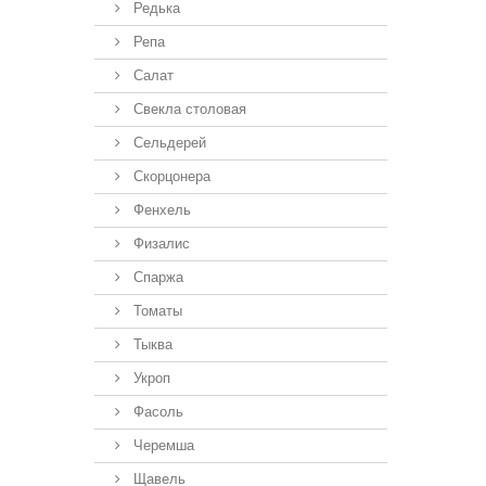
Редька
Репа
Салат
Свекла столовая
Сельдерей
Скорцонера
Фенхель
Физалис
Спаржа
Томаты
Тыква
Укроп
Фасоль
Черемша
Щавель