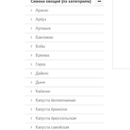
Семена овощей (по категориям)
Арахис
Арбуз
Артишок
Баклажан
Бобы
Брюква
Горох
Дайкон
Дыня
Кабачки
Капуста белокочанная
Капуста брокколи
Капуста брюссельская
Капуста савойская