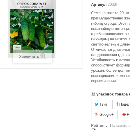
Артикул
2038П
Семян в пакете 20 шт
преимущественно жен
гибрид огурца. Этот 
высочайшую потенци
(приближающуюся к п
гибридам) на низком
светло-зеленые длино
Отличается длитель
плодоношения (до зам
Увеличить
Устойчивость к ложно
способствует формир
урожая, более долго
выращивания и меньш
опрыскивания.
32
упаковок товара 
Твит
Подел
Google+
Pi
Рейтинг:
Напишите 