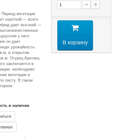
. Период вегетации
еет короткий — всего
ибрид дает высокий —
 высококачественных
ждоузлие у него
ие он дает
В корзину
лицах урожайность
в.м, в открытом
кв.м. Огурец Арктика,
ого заключается в
рации, необходимо
ние вегетации и
по листу. В таком
торное
есть в наличии
иться
nterest