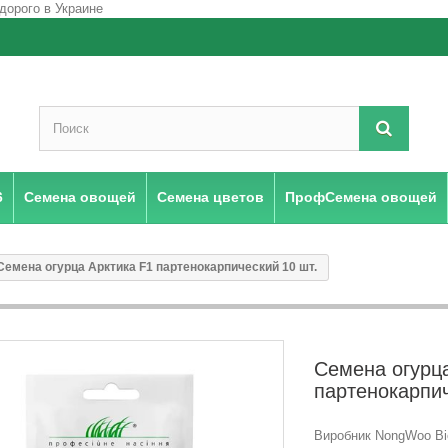
6
Семена овощей
Семена цветов
ПрофСемена овощей
Семена огурца Арктика F1 партенокарпический 10 шт.
Семена огурца
партенокарпич
Виробник NongWoo Bi