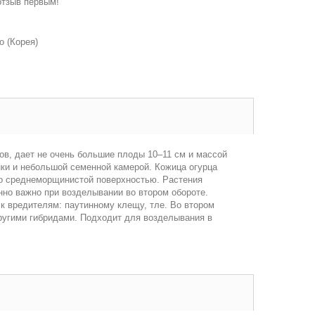
отзыв первым!
o (Корея)
ов, дает не очень большие плоды 10–11 см и массой
инки и небольшой семенной камерой. Кожица огурца
 со среднеморщинистой поверхностью. Растения
нно важно при возделывании во втором обороте.
 к вредителям: паутинному клещу, тле. Во втором
ругими гибридами. Подходит для возделывания в