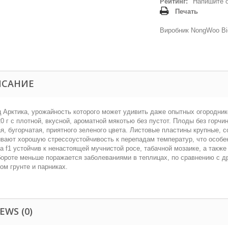
Рейтинг:
Напишите 
Печать
Виробник NongWoo Bi
ИСАНИЕ
 Арктика, урожайность которого может удивить даже опытных огородник
0 г с плотной, вкусной, ароматной мякотью без пустот. Плоды без горч
я, бугорчатая, приятного зеленого цвета. Листовые пластины крупные,
вают хорошую стрессоустойчивость к перепадам температур, что особе
а f1 устойчив к ненастоящей мучнистой росе, табачной мозаике, а также
ороте меньше поражается заболеваниями в теплицах, по сравнению с д
ом грунте и парниках.
EWS (0)