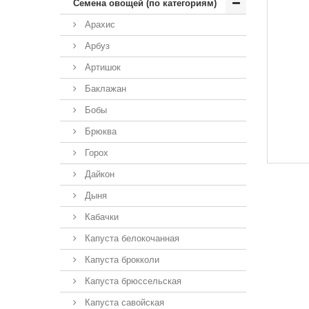
Семена овощей (по категориям)
Арахис
Арбуз
Артишок
Баклажан
Бобы
Брюква
Горох
Дайкон
Дыня
Кабачки
Капуста белокочанная
Капуста брокколи
Капуста брюссельская
Капуста савойская