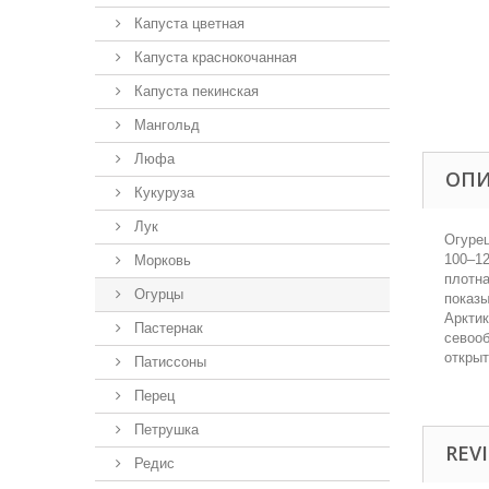
Капуста цветная
Капуста краснокочанная
Капуста пекинская
Мангольд
Люфа
ОП
Кукуруза
Лук
Огурец
100–12
Морковь
плотна
Огурцы
показы
Арктик
Пастернак
севооб
открыт
Патиссоны
Перец
Петрушка
REVI
Редис