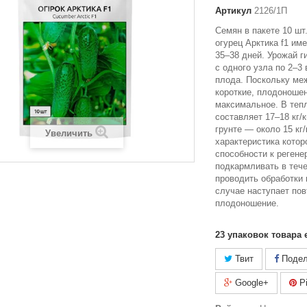
Артикул
2126/1П
Семян в пакете 10 шт
огурец Арктика f1 им
35–38 дней. Урожай г
с одного узла по 2–3
плода. Поскольку ме
короткие, плодоношен
максимальное. В теп
составляет 17–18 кг/к
грунте — около 15 кг/
Увеличить
характеристика котор
способности к регене
подкармливать в тече
проводить обработки 
случае наступает пов
плодоношение.
23
упаковок товара 
Твит
Подел
Google+
Pi