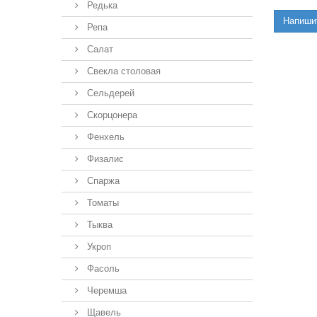
Редька
Напиши
Репа
Салат
Свекла столовая
Сельдерей
Скорцонера
Фенхель
Физалис
Спаржа
Томаты
Тыква
Укроп
Фасоль
Черемша
Щавель