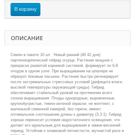
В корзину
ОПИСАНИЕ
Семян в пакете 10 шт. Новый ранний (40 42 дня)
партенокарпический гибрид огурца. Растение мощное с
прекрасно развитой корневой системой, формирует по 6-8
плодов в одном узле. При выращивании на шпалере не
образует боковые пасынки. Растение быстро регенерирует
после экстремальных стрессовых условий (дефицита влаги,
высокой температуры окружающей среды). Гибрид
обеспечивает стабильный урожай на протяжении всего
сезона выращивания. Плоды однородные, выровненные,
крупнобугристые, темно-зеленой окраски, не желтеют, с
маленькой семенной камерой, без горечи, имеют
оптимальное соотношение длины к диаметру (3,3:1). Гибрид
хорошо переносит условия недостаточного освещения, что
делает его идеальным для выращивания в зимне-весенний
период. Устойчив к оливковой пятнистости, мучнистой росе и