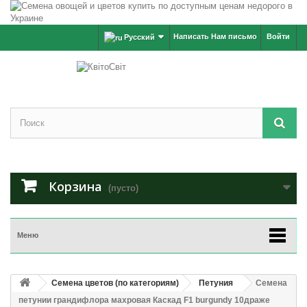
Написать Нам письмо
Войти
Русский
Корзина
(пусто)
Меню
Семена цветов (по категориям)
Петуния
Семена
петунии грандифлора махровая Каскад F1 burgundy 10драже