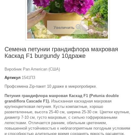
Увеличить
Семена петунии грандифлора махровая
Каскад F1 burgundy 10драже
Виробник Pan American (США)
Артикул
1541ПЗ
Профсемена Zip-пакет 10 драже в микропробирке.
Петуния грандифлора махровая Каскад F1 (Petunia double
grandiflora Cascade F1).
Изысканная каскадная махровая
крупноцветковая петуния. Кусты компактные, хорошо
разветвленные, высота 25-40 см, ширина 25-30 см. Цветки крупные,
диаметр 7-10 см, густо махровые, с сильно гофрированными
лепестками. Отличается ранним, обильным цветением,
повышенной устойчивостью к неблагоприятным погодным условиям
и способностью длительное время сохранять яркость расцветок.