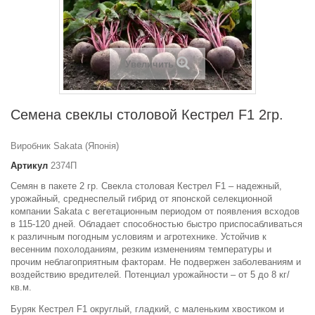
Увеличить
Семена свеклы столовой Кестрел F1 2гр.
Виробник Sakata (Японія)
Артикул
2374П
Семян в пакете 2 гр. Свекла столовая Кестрел F1 – надежный,
урожайный, среднеспелый гибрид от японской селекционной
компании Sakata с вегетационным периодом от появления всходов
в 115-120 дней. Обладает способностью быстро приспосабливаться
к различным погодным условиям и агротехнике. Устойчив к
весенним похолоданиям, резким изменениям температуры и
прочим неблагоприятным факторам. Не подвержен заболеваниям и
воздействию вредителей. Потенциал урожайности – от 5 до 8 кг/
кв.м.
Буряк Кестрел F1 округлый, гладкий, с маленьким хвостиком и