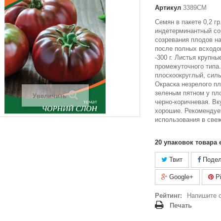
Артикул
3389СМ
Семян в пакете 0,2 г
индетерминантный со
созревания плодов на
после полных всходо
-300 г. Листья крупны
промежуточного типа
плоскоокруглый, силь
Окраска незрелого пл
зеленым пятном у пло
Увеличить
черно-коричневая. Вк
хорошие. Рекомендуе
использования в све
20
упаковок товара 
Твит
Подел
Google+
Pi
Рейтинг:
Напишите 
Печать