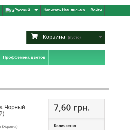
Русский
Написать Нам письмо
Войти
Корзина
(пусто)
ПрофСемена цветов
7,60 грн.
а Чорный
й)
Количество
(Україна)