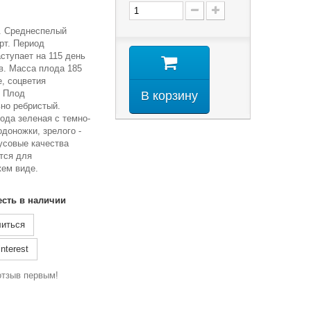
р. Среднеспелый
рт. Период
ступает на 115 день
в. Масса плода 185
е, соцветия
. Плод
В корзину
но ребристый.
ода зеленая с темно-
доножки, зрелого -
усовые качества
тся для
жем виде.
есть в наличии
иться
nterest
отзыв первым!