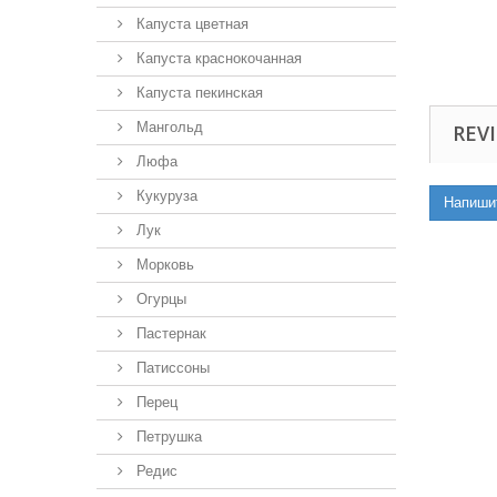
Капуста цветная
Капуста краснокочанная
Капуста пекинская
Мангольд
REVI
Люфа
Кукуруза
Напиши
Лук
Морковь
Огурцы
Пастернак
Патиссоны
Перец
Петрушка
Редис