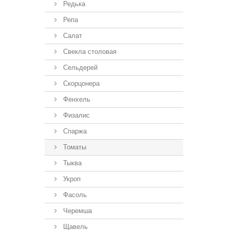
Редька
Репа
Салат
Свекла столовая
Сельдерей
Скорцонера
Фенхель
Физалис
Спаржа
Томаты
Тыква
Укроп
Фасоль
Черемша
Щавель