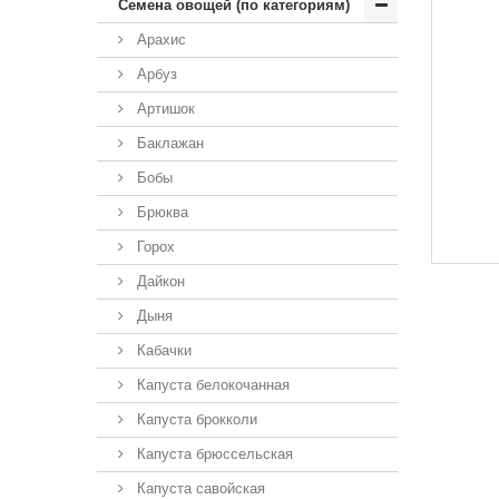
Семена овощей (по категориям)
Арахис
Арбуз
Артишок
Баклажан
Бобы
Брюква
Горох
Дайкон
Дыня
Кабачки
Капуста белокочанная
Капуста брокколи
Капуста брюссельская
Капуста савойская