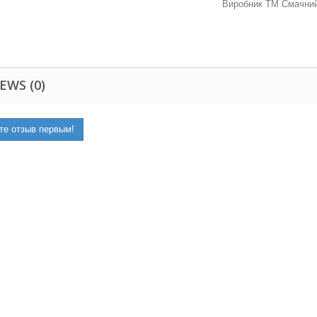
Виробник ТМ Смачний 
EWS (0)
те отзыв первым!