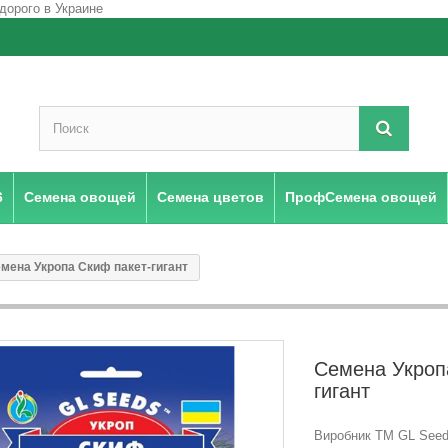
6
Семена овощей
Семена цветов
ПрофСемена овощей
мена Укропа Скиф пакет-гигант
Семена Укроп
гигант
Виробник ТМ GL Seeds