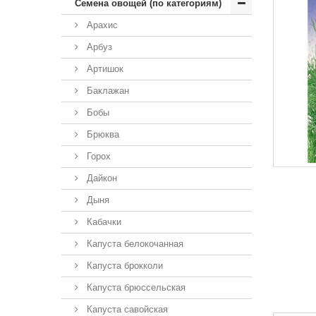
Семена овощей (по категориям)
Арахис
Арбуз
Артишок
Баклажан
Бобы
Брюква
Горох
Дайкон
Дыня
Кабачки
Капуста белокочанная
Капуста брокколи
Капуста брюссельская
Капуста савойская