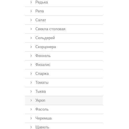
Редька
Репа
Салат
Свекла столовая
Сельдерей
Скорцонера
Фенхель
Физалис
Спаржа
Томаты
Тыква
Укроп
Фасоль
Черемша
Щавель