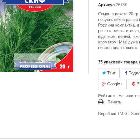
Артикул
2678Л
Семян в пакете 20 гр
посухостійкий ранній (
Рослина компактна, в
розетка листя стояча,
відтінком, великі, ніж
ароматом. Має дуже п
високі товарні якості.
Увеличить
35
упаковок товара 
Твит
Подел
Google+
Pi
Рейтинг:
Напишите 
Печать
Виробник ТМ GL Seeds