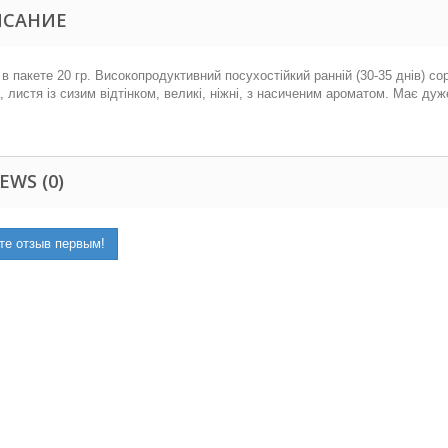
ИСАНИЕ
в пакете 20 гр. Високопродуктивний посухостійкий ранній (30-35 днів) со
, листя із сизим відтінком, великі, ніжні, з насиченим ароматом. Має дуже
EWS (0)
те отзыв первым!