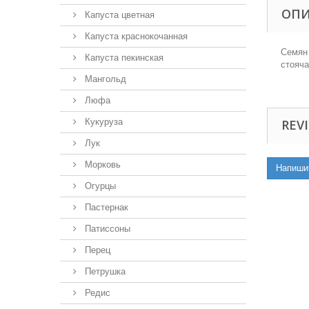
ОП
Капуста цветная
Капуста краснокочанная
Семян 
Капуста пекинская
стояча
Мангольд
Люфа
Кукуруза
REVI
Лук
Морковь
Напиши
Огурцы
Пастернак
Патиссоны
Перец
Петрушка
Редис