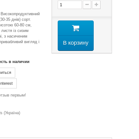
. Високопродуктивний
30-35 днів) сорт.
исотою 60-80 см,
 листя із сизим
ні, з насиченим
ривабливий вигляд і
В корзину
есть в наличии
иться
nterest
отзыв первым!
 (Україна)