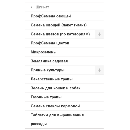
Шпинат
ПрофСемена овощей
Семена овощей (пакет гигант)
Семена цветов (по категориям)
ПрофСемена цветов
Микрозелень
Земляника садовая
Пряные культуры
Лекарственные травы
Зелень для кошек и собак
Газонные травы
Семена свеклы кормовой
Таблетки для выращивания
рассады