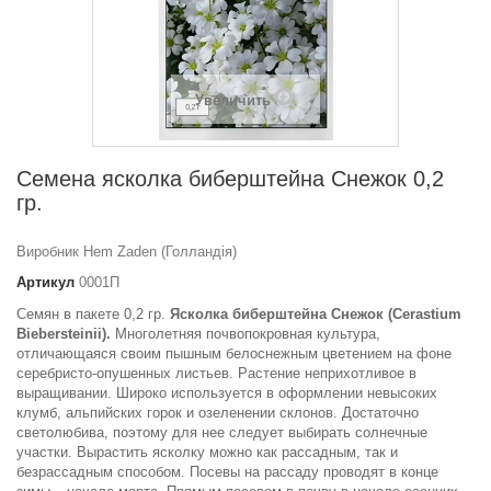
Увеличить
Семена ясколка биберштейна Снежок 0,2
гр.
Виробник Hem Zaden (Голландія)
Артикул
0001П
Семян в пакете 0,2 гр.
Ясколка биберштейна Снежок (Cerastium
Biebersteinii).
Многолетняя почвопокровная культура,
отличающаяся своим пышным белоснежным цветением на фоне
серебристо-опушенных листьев.
Растение неприхотливое в
выращивании.
Широко используется в оформлении невысоких
клумб, альпийских горок и озеленении склонов.
Достаточно
светолюбива, поэтому для нее следует выбирать солнечные
участки.
Вырастить ясколку можно как рассадным, так и
безрассадным способом.
Посевы на рассаду проводят в конце