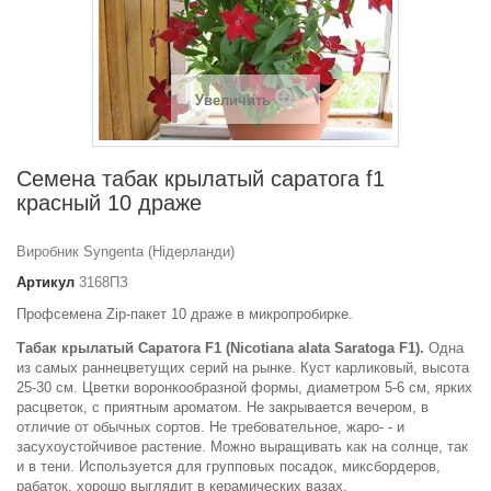
Увеличить
Семена табак крылатый саратога f1
красный 10 драже
Виробник Syngenta (Нідерланди)
Артикул
3168ПЗ
Профсемена Zip-пакет 10 драже в микропробирке.
Табак крылатый Саратога F1 (Nicotiana alata Saratoga F1).
Одна
из самых раннецветущих серий на рынке. Куст карликовый, высота
25-30 см. Цветки воронкообразной формы, диаметром 5-6 см, ярких
расцветок, с приятным ароматом. Не закрывается вечером, в
отличие от обычных сортов. Не требовательное, жаро- - и
засухоустойчивое растение. Можно выращивать как на солнце, так
и в тени. Используется для групповых посадок, миксбордеров,
рабаток, хорошо выглядит в керамических вазах.