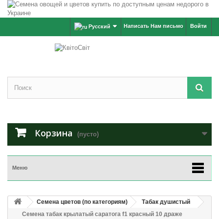
Написать Нам письмо
Войти
Русский
Корзина
(пусто)
Меню
Семена цветов (по категориям)
Табак душистый
Семена табак крылатый саратога f1 красный 10 драже