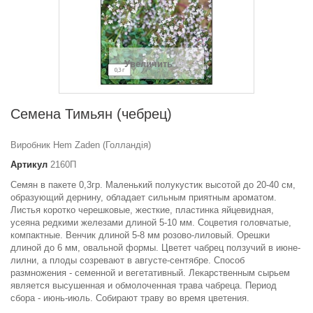
Увеличить
Семена Тимьян (чебрец)
Виробник Hem Zaden (Голландія)
Артикул
2160П
Семян в пакете 0,3гр. Маленький полукустик высотой до 20-40 см,
образующий дернину, обладает сильным приятным ароматом.
Листья коротко черешковые, жесткие, пластинка яйцевидная,
усеяна редкими железами длиной 5-10 мм. Соцветия головчатые,
компактные. Венчик длиной 5-8 мм розово-лиловый. Орешки
длиной до 6 мм, овальной формы. Цветет чабрец ползучий в июне-
лилни, а плоды созревают в августе-сентябре. Способ
размножения - семенной и вегетативный. Лекарственным сырьем
является высушенная и обмолоченная трава чабреца. Период
сбора - июнь-июль. Собирают траву во время цветения.