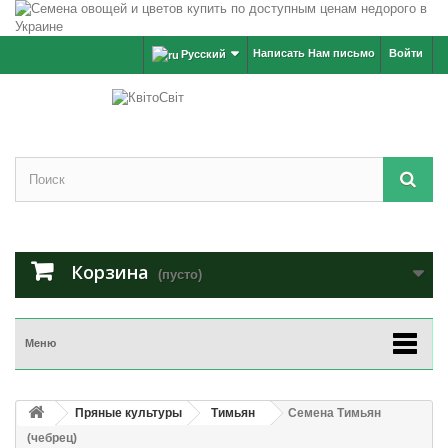
Написать Нам письмо
Войти
Русский
Корзина
(пусто)
Меню
Пряные культуры
Тимьян
Семена Тимьян
(чебрец)