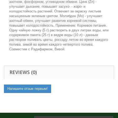
азотном, фосфорном, углеводном обмене. Цинк (Zn) -
улучшает дыхание, повышает засухо- - жаро- и
холодостойкость растений. Отвечает за окраску листьев
насыщенным зеленым цветом. Молибден (Мо) - улучшает
азотный обмен, улучшает развитие корневой системы,
повышает холодостойкость. Применение: Корневое питание.
Одну чайную ложку (5 г) растворить в двух литрах воды, или
содержимое пакета (25 г) в ведре воды (10 л) - данным
раствором поливать цветы, россаду летом во время каждого
полива, зимой во время каждого четвертого полива.
Совместим с Радифармом, Вивой.
REVIEWS (0)
Напишите отзыв первым!