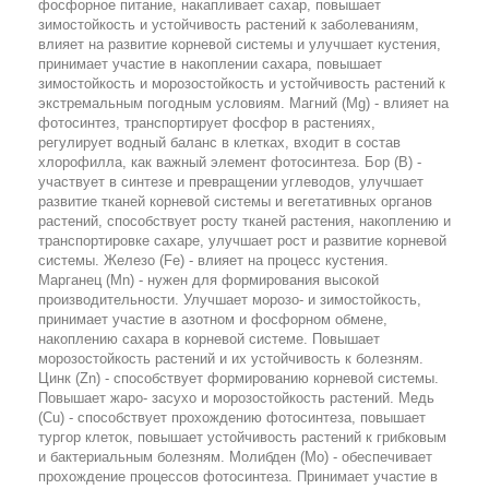
фосфорное питание, накапливает сахар, повышает
зимостойкость и устойчивость растений к заболеваниям,
влияет на развитие корневой системы и улучшает кустения,
принимает участие в накоплении сахара, повышает
зимостойкость и морозостойкость и устойчивость растений к
экстремальным погодным условиям. Магний (Mg) - влияет на
фотосинтез, транспортирует фосфор в растениях,
регулирует водный баланс в клетках, входит в состав
хлорофилла, как важный элемент фотосинтеза. Бор (В) -
участвует в синтезе и превращении углеводов, улучшает
развитие тканей корневой системы и вегетативных органов
растений, способствует росту тканей растения, накоплению и
транспортировке сахаре, улучшает рост и развитие корневой
системы. Железо (Fe) - влияет на процесс кустения.
Марганец (Mn) - нужен для формирования высокой
производительности. Улучшает морозо- и зимостойкость,
принимает участие в азотном и фосфорном обмене,
накоплению сахара в корневой системе. Повышает
морозостойкость растений и их устойчивость к болезням.
Цинк (Zn) - способствует формированию корневой системы.
Повышает жаро- засухо и морозостойкость растений. Медь
(Сu) - способствует прохождению фотосинтеза, повышает
тургор клеток, повышает устойчивость растений к грибковым
и бактериальным болезням. Молибден (Мо) - обеспечивает
прохождение процессов фотосинтеза. Принимает участие в