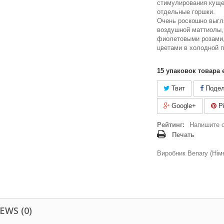
стимулирования куще
отдельные горшки.
Очень роскошно выгля
воздушной маттиолы,
фиолетовыми розами,
цветами в холодной п
15
упаковок товара 
Твит
Подел
Google+
Pi
Рейтинг:
Напишите 
Печать
Виробник Benary (Нім
EWS (0)