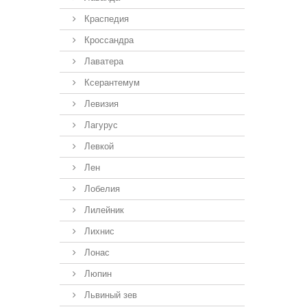
Краспедия
Кроссандра
Лаватера
Ксерантемум
Левизия
Лагурус
Левкой
Лен
Лобелия
Лилейник
Лихнис
Лонас
Люпин
Львиный зев