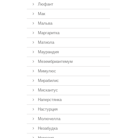
Люфант
Мак
Мальва
Маргаритка
Матиола
Маурандия
Мезембриантемум
Мимулюс
Мирабилис
Мискантус
Наперстянка
Настурция
Молючелла
Незабудка
Немезия