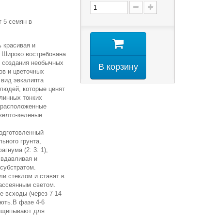
 5 семян в
 красивая и
. Широко востребована
 создания необычных
В корзину
ов и цветочных
 вид эвкалипта
людей, которые ценят
линных тонких
, расположенные
желто-зеленые
одготовленный
льного грунта,
гнума (2: 3: 1),
 вдавливая и
субстратом.
и стеклом и ставят в
ассеянным светом.
е всходы (через 7-14
ють.В фазе 4-6
рищипывают для