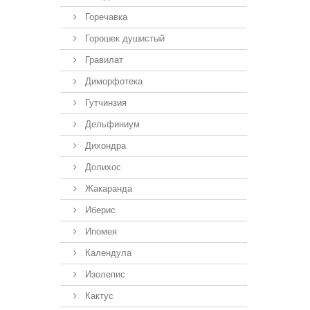
Горечавка
Горошек душистый
Гравилат
Диморфотека
Гутчинзия
Дельфиниум
Дихондра
Долихос
Жакаранда
Иберис
Ипомея
Календула
Изолепис
Кактус