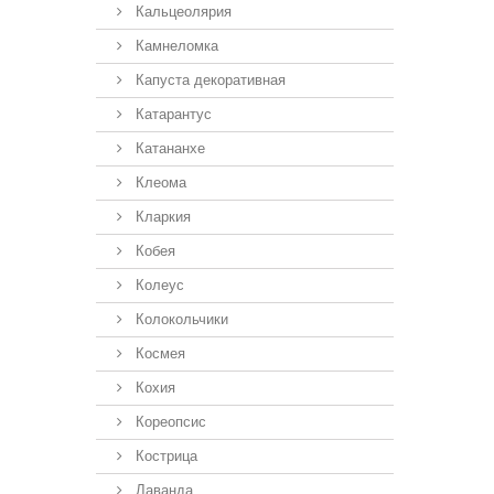
Кальцеолярия
Камнеломка
Капуста декоративная
Катарантус
Катананхе
Клеома
Кларкия
Кобея
Колеус
Колокольчики
Космея
Кохия
Кореопсис
Кострица
Лаванда