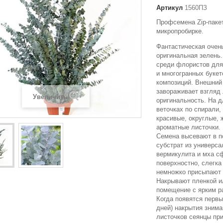
Артикул
1560ПЗ
Профсемена Zip-пакет
микропробирке.
Фантастическая очень
оригинальная зелень
среди флористов для
и многогранных букет
композиций. Внешний
завораживает взгляд 
Увеличить
оригинальность. На д
веточках по спирали
красивые, округлые, 
ароматные листочки.
Семена высевают в п
субстрат из универса
вермикулита и мха сфа
поверхностно, слегка
немножко присыпают 
Накрывают пленкой ил
помещение с ярким р
Когда появятся первы
дней) накрытия знима
листочков сеянцы п