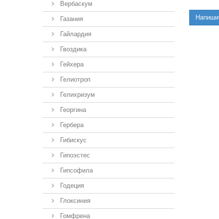
Вербаскум
Напиши
Газания
Гайлардия
Гвоздика
Гейхера
Гелиотроп
Гелихризум
Георгина
Гербера
Гибискус
Гипоэстес
Гипсофила
Годеция
Глоксиния
Гомфрена