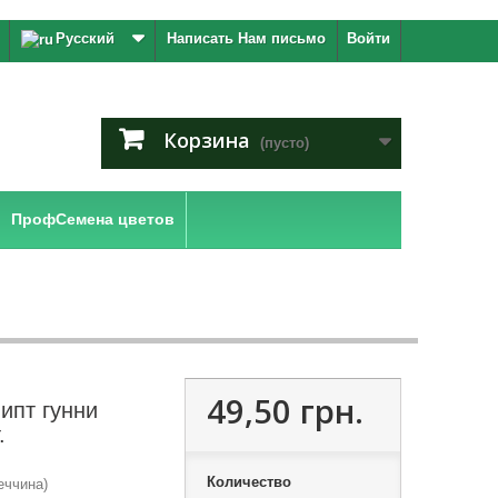
Русский
Написать Нам письмо
Войти
Корзина
(пусто)
ПрофСемена цветов
49,50 грн.
ипт гунни
.
Количество
еччина)