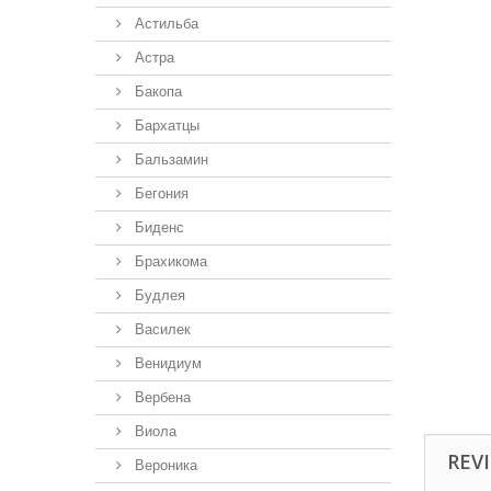
Астильба
Астра
Бакопа
Бархатцы
Бальзамин
Бегония
Биденс
Брахикома
Будлея
Василек
Венидиум
Вербена
Виола
REVI
Вероника