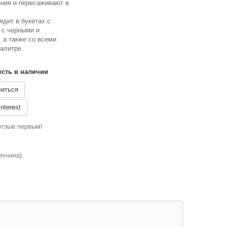
ния и пересаживают в
дит в букетах с
 с черными и
 а также со всеми
алитре.
есть в наличии
иться
nterest
отзыв первым!
еччина)