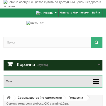
Написать Нам письмо
Войти
Русский
Корзина
(пусто)
Меню
Семена цветов (по категориям)
Гомфрена
Семена гомфрена globosa QIC carmine10шт.