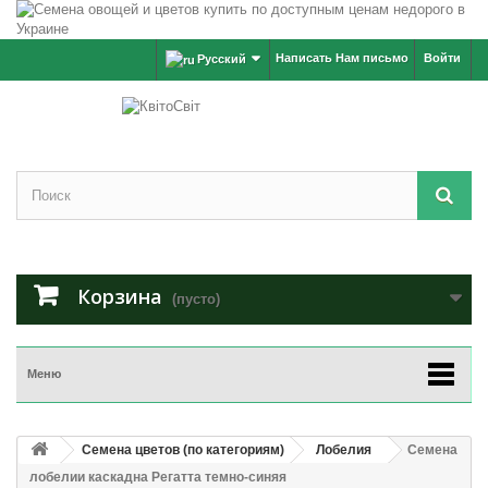
Написать Нам письмо
Войти
Русский
Корзина
(пусто)
Меню
Семена цветов (по категориям)
Лобелия
Семена
лобелии каскадна Регатта темно-синяя