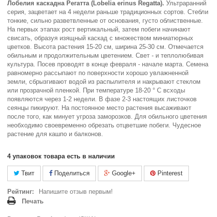
Лобелия каскадна Регатта (Lobelia erinus Regatta).
Ультраранний
серия, зацветает на 4 недели раньше традиционных сортов. Стебли
тонкие, сильно разветвленные от основания, густо облиственные.
На первых этапах рост вертикальный, затем побеги начинают
свисать, образуя изящный каскад с множеством миниатюрных
цветков. Высота растения 15-20 см, ширина 25-30 см. Отмечается
обильным и продолжительным цветением. Свет - и теплолюбивая
культура. Посев проводят в конце февраля - начале марта. Семена
равномерно рассыпают по поверхности хорошо увлажненной
земли, сбрызгивают водой из распылителя и накрывают стеклом
или прозрачной пленкой. При температуре 18-20 ° С всходы
появляются через 1-2 недели. В фазе 2-3 настоящих листочков
сеянцы пикируют. На постоянное место растения высаживают
после того, как минует угроза заморозков. Для обильного цветения
необходимо своевременно обрезать отцветшие побеги. Чудесное
растение для кашпо и балконов.
4
упаковок товара есть в наличии
Твит
Поделиться
Google+
Pinterest
Рейтинг:
Напишите отзыв первым!
Печать