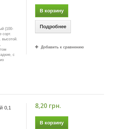
В корзину
Подробнее
ый (100-
е сорт.
. высотой.
,
Добавить к сравнению
етом
адкие, с
из
8,20 грн.
й 0,1
В корзину