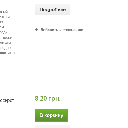
Подробнее
одный
унта и
но
ом
Добавить к сравнению
плоды
г, даже
Томаты
ородно
ппетит и
8,20 грн.
секрет
В корзину