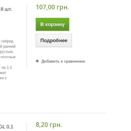
107,00 грн.
8 шт.
В корзину
Подробнее
 гибрид
й ранней
руглые,
, плотные
Добавить к сравнению
 на 1-2
омат
же к
8,20 грн.
GL 0,1