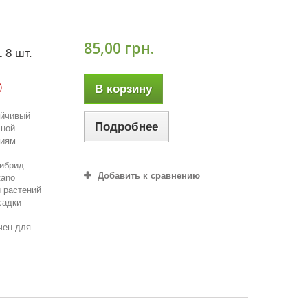
85,00 грн.
 8 шт.
)
В корзину
ойчивый
Подробнее
чной
гиям
гибрид
Добавить к сравнению
tano
и растений
садки
ен для...