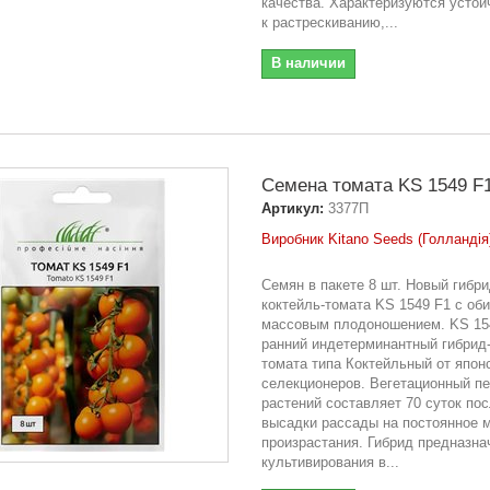
качества. Характеризуются усто
к растрескиванию,...
В наличии
Семена томата KS 1549 F1
Артикул:
3377П
Виробник Kitano Seeds (Голландія
Семян в пакете 8 шт. Новый гибри
коктейль-томата KS 1549 F1 с об
массовым плодоношением. KS 15
ранний индетерминантный гибрид
томата типа Коктейльный от япон
селекционеров. Вегетационный п
растений составляет 70 суток по
высадки рассады на постоянное 
произрастания. Гибрид предназна
культивирования в...