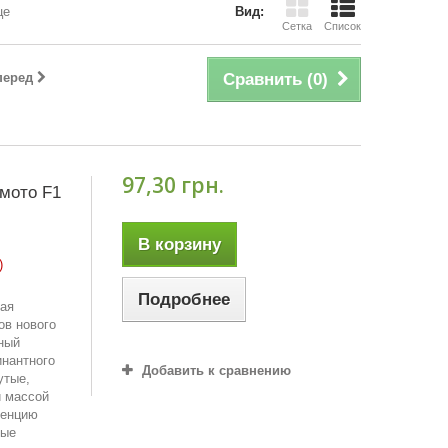
це
Вид:
Сетка
Список
перед
Сравнить (
0
)
97,30 грн.
мото F1
В корзину
)
Подробнее
ная
ов нового
ный
инантного
Добавить к сравнению
утые,
й массой
тенцию
вые