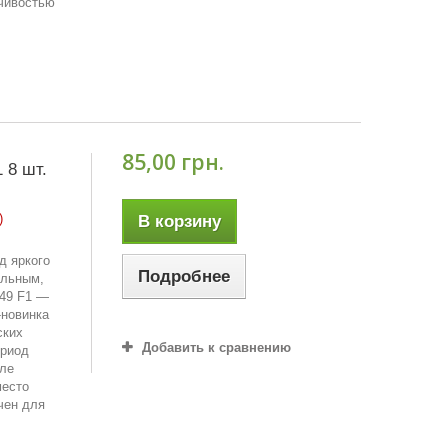
йчивостью
85,00 грн.
 8 шт.
)
В корзину
д яркого
Подробнее
ильным,
49 F1 —
-новинка
ских
Добавить к сравнению
ериод
сле
место
чен для