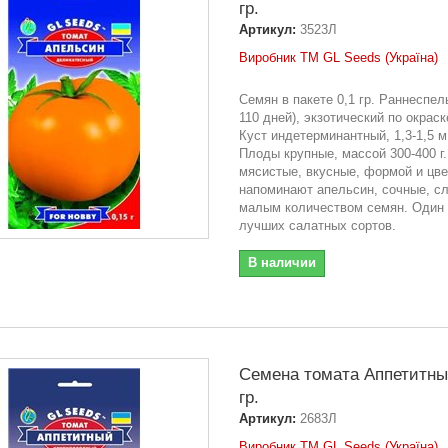
гр.
Артикул:
3523Л
Виробник ТМ GL Seeds (Україна)
Семян в пакете 0,1 гр. Раннеспел
110 дней), экзотический по окраск
Куст индетерминантный, 1,3-1,5 м
Плоды крупные, массой 300-400 г.
мясистые, вкусные, формой и цв
напоминают апельсин, сочные, сл
малым количеством семян. Один 
лучших салатных сортов.
В наличии
Семена томата Аппетитны
гр.
Артикул:
2683Л
Виробник ТМ GL Seeds (Україна)