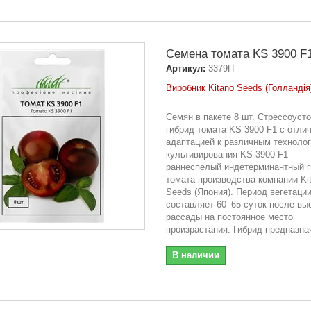
Семена томата KS 3900 F1
Артикул:
3379П
Виробник Kitano Seeds (Голландія
Семян в пакете 8 шт. Стрессоуст
гибрид томата KS 3900 F1 с отли
адаптацией к различным техноло
культивирования KS 3900 F1 —
раннеспелый индетерминантный 
томата производства компании Ki
Seeds (Япония). Период вегетаци
составляет 60–65 суток после вы
рассады на постоянное место
произрастания. Гибрид предназнач
В наличии