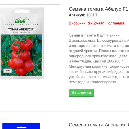
Семена томата Абелус F1 
Артикул:
1801П
Виробник Rijk Zvaan (Голландія)
Семян в пакете 8 шт. Ранний.
Высокорослый. Высокоурожайный
индетерминантного томата с само
отдачей урожая. Плоды плоско-ок
однородного ярко-красного цвета
и блестящие, массой 160-180 г.
Междоузлия короткие, формирует
кисти больше других гибридов. Т
устойчив к растрескиванию, а так
нематоде и кладоспориозу.
В наличии
Семена томата Апельсин 