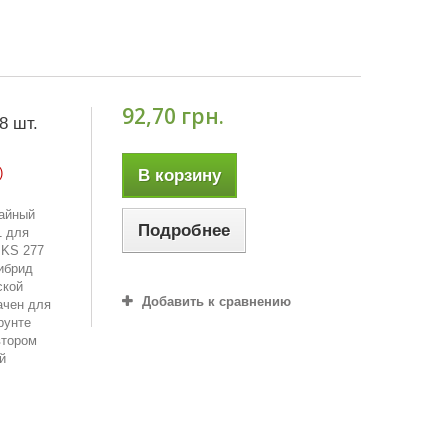
92,70 грн.
8 шт.
)
В корзину
жайный
Подробнее
1 для
 KS 277
ибрид
ской
Добавить к сравнению
ачен для
рунте
втором
й