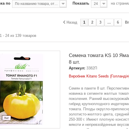
ка по
Показать
на страни
По названию товара, от А до Я
24
Назад
1
2
3
...
6
В
1 - 24 из 139 товаров
Семена томата KS 10 Яма
8 шт.
Артикул:
3382П
Виробник Kitano Seeds (Голландія
Семян в пакете 8 шт. Перспектив
новинка в сегменте желтых томат
поколения. Ранний высокоурожай
гибрид крупноплодного индетерм
томата. Плоды округло-приплюсн
золотисто-желтого цвета, средне
250-300 г. Имеют плотную консис
мякоти и непревзойденные вкусо