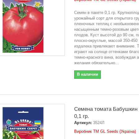
Семян в пакете 0,1 гр. Крупнопл
урожайный сорт для открытого гр
пленочных теплиц с необыкновен
насыщенным темно-розовым цвет
плодов. Куст высотой до 90 см, 
плоско-округлые, массой 350-450 
издалека привлекают внимание. 
играют на солнце оттенками благ
темно-красного вина, возбуждая а
желания обязательно...
В наличии
Семена томата Бабушкин 
0,1 гр.
Артикул:
3524Л
Виробник ТМ GL Seeds (Україна)