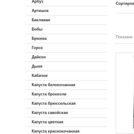
Арбуз
Сортиров
Артишок
Баклажан
Бобы
Показано 
Брюква
Горох
Дайкон
Дыня
Кабачки
Капуста белокочанная
Капуста брокколи
Капуста брюссельская
Капуста савойская
Капуста цветная
Капуста краснокочанная