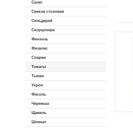
Салат
Свекла столовая
Сельдерей
Скорцонера
Фенхель
Физалис
Спаржа
Томаты
Тыква
Укроп
Фасоль
Черемша
Щавель
Шпинат