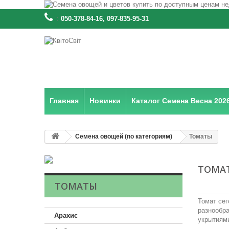
:
050-378-84-16, 097-835-95-31
Главная
Новинки
Каталог Семена Весна 202
Семена овощей (по категориям)
Томаты
ТОМА
ТОМАТЫ
Томат се
разнообр
Арахис
укрытиями