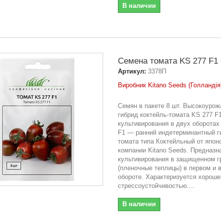
В наличии
Семена томата KS 277 F1 
Артикул:
3378П
Виробник Kitano Seeds (Голландія
Семян в пакете 8 шт. Высокоуро
гибрид коктейль-томата KS 277 F
культивирования в двух оборотах
F1 — ранний индетерминантный г
томата типа Коктейльный от япон
компании Kitano Seeds. Предназн
культивирования в защищенном г
(пленочные теплицы) в первом и 
обороте. Характеризуется хороше
стрессоустойчивостью....
В наличии