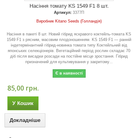
Насіння томату KS 1549 F1 8 шт.
Артикул:
3377П
Виробник Kitano Seeds (Голландія)
Насіння в пакеті 8 шт. Новий гібрид яскравого коктейль-томата KS
1549 F1 з рясним, масовим плодоношенням. KS 1549 F1 — ранній
індетермінантний гібрид-новинка томата типу Коктейльний від
японських селекціонерів. Вегетаційний період рослин складає 70
діб після висадки розсади на постійне місце зростання. Гібрид
призначений для культивування у закритому...
Є в наявності
85,00 грн.
У Кошик
Докладніше