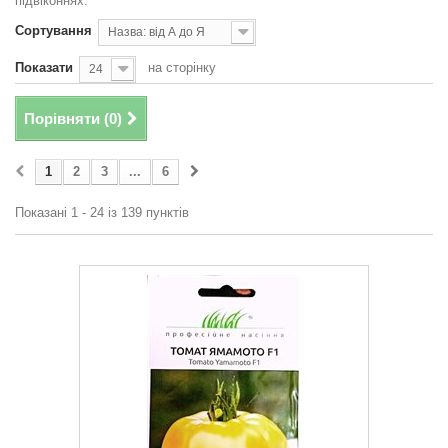
підвіконнях.
Сортування
Назва: від А до Я
Показати
на сторінку
24
Порівняти (
0
)
1
2
3
...
6
Показані 1 - 24 із 139 пунктів