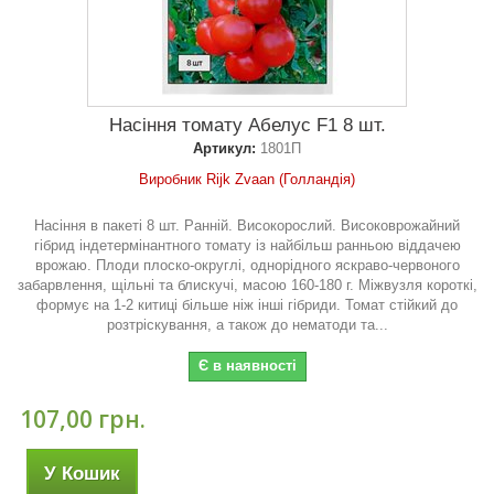
Насіння томату Абелус F1 8 шт.
Артикул:
1801П
Виробник Rijk Zvaan (Голландія)
Насіння в пакеті 8 шт. Ранній. Високорослий. Високоврожайний
гібрид індетермінантного томату із найбільш ранньою віддачею
врожаю. Плоди плоско-округлі, однорідного яскраво-червоного
забарвлення, щільні та блискучі, масою 160-180 г. Міжвузля короткі,
формує на 1-2 китиці більше ніж інші гібриди. Томат стійкий до
розтріскування, а також до нематоди та...
Є в наявності
107,00 грн.
У Кошик