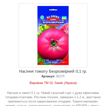
Насіння томату Безрозмiрний 0,1 гр.
Артикул:
3527Л
Виробник ТМ GL Seeds (Україна)
Насіння в пакеті 0,1 гр. Новий салатний сорт з дуже ефектними
плодами-гігантами. Рослини потужні, заввишки 1-1,2 м, зростання
припиняється після навантаження плодами. Томати малиново-
рожеві, щільні, злегка витягнуті, дуже великі до 500-600 г, перші -