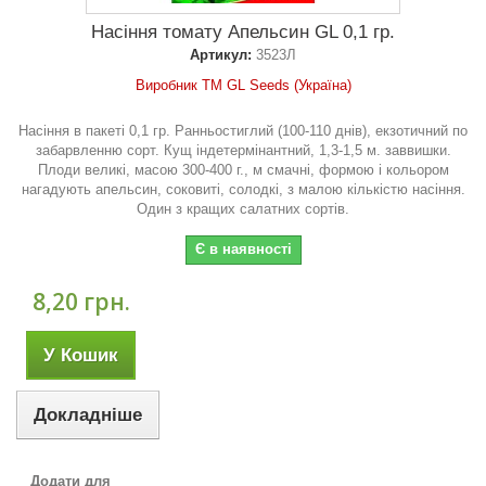
Насіння томату Апельсин GL 0,1 гр.
Артикул:
3523Л
Виробник ТМ GL Seeds (Україна)
Насіння в пакеті 0,1 гр. Ранньостиглий (100-110 днів), екзотичний по
забарвленню сорт. Кущ індетермінантний, 1,3-1,5 м. заввишки.
Плоди великі, масою 300-400 г., м смачні, формою і кольором
нагадують апельсин, соковиті, солодкі, з малою кількістю насіння.
Один з кращих салатних сортів.
Є в наявності
8,20 грн.
У Кошик
Докладніше
Додати для