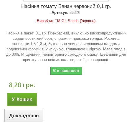
Насіння томату Банан червоний 0,1 гр.
Артикул:
2682Л
Виробник ТМ GL Seeds (Україна)
Насіння в пакеті 0,1 гр. Прекрасний, виключно високопродуктивний
середньостиглий сорт, справжня прикраса грядки. Рослина
заввишки 1,5-1,8 м, буквально усипана червоними плодами
подовженої форми з блискучою, глянцевою шкіркою. Маса плодів
до 300г. М щільний, неповторного солодкого смаку. Ідеальний для
приготування свіжих салатів, соків, консервації.
Є в наявності
8,20 грн.
У Кошик
Докладніше