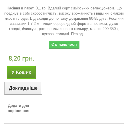
Насіння в пакеті 0,1 гр. Вдалий сорт сибірських селекціонерів, що
поєднує в собі скоростиглість, високу врожайність і відмінні смакові
якості плодів. Від сходів до початку дозрівання 90-95 днів. Рослини
заввишки 1,7-2 м, плоди серцевидной форми з носиком, дуже
гладкі, блискучі, рожево-малинового кольору, масою 200-350 г,
цукрові солодкі. Період...
Є в наявності
8,20 грн.
У Кошик
Докладніше
Додати для
порівняння