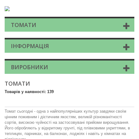
ТОМАТИ
ІНФОРМАЦІЯ
ВИРОБНИКИ
ТОМАТИ
Товарів у наявності: 139
Томат сьогодні - одна з найпопулярніших культур завдяки своїм
цінним поживним і дієтичним якостям, великій різноманітності
сортів, високою чуйності на застосовувані прийоми вирощування.
Його обробляють у відкритому грунті, під плівковими укриттями, в
теплицях, парниках, на балконах, лоджіях і навіть у кімнатах на