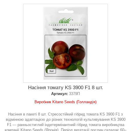
Насіння томату KS 3900 F1 8 шт.
Артикул:
3379П
Виробник Kitano Seeds (Голландія)
Насіння в пакеті 8 шт. Стресостійкий гібрид томата KS 3900 F1 з
відмінною адаптацією до різних технологій культивування KS 3900
F1 — ранньостиглий індетермінантний гібрид томата виробництва
компанії Kitano Seeds (Японія). Період вегетації рослин складає 60–