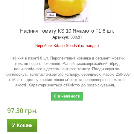
Насіння томату KS 10 Ямамото F1 8 шт.
Артикул:
3382П
Виробник Kitano Seeds (Голландія)
Насіння в пакеті 8 шт. Перспективна новинка в сегменті жовтих
томатів нового покоління. Ранній високоврожайний гібрид
великоплідного індетермінантного томату. Плоди округло-
приплюснуті, золотисто-жовтого кольору, середньою масою 250-300
г. Мають щільну консистенцію м'якоті та неперевершені смакові
якості. Характеризуються стійкістю до розтріскування,...
Є в наявності
97,30 грн.
У Кошик