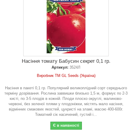
Насіння томату Бабусин секрет 0,1 гр.
Артикул:
3524Л
Виробник ТМ GL Seeds (Україна)
Насіння в пакеті 0,1 гр. Популярний великоплідний сорт середнього
терміну дозрівання. Рослина заввишки близько 1,5 м, формує по 2-3
кисті, по 3-5 плодів в кожній. Плоди плоско округлі, малиново-
червоні, без зеленої плями у плодоніжки, містять мало насіння,
відмінних смакових якостей, цукристі на зламі, масою 400-600г.
Томатний сік насичений, густий і...
Є в наявності