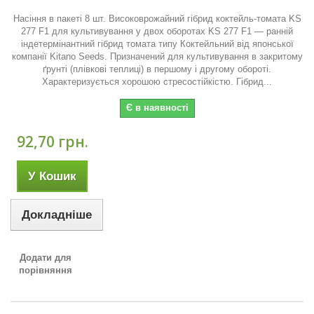
Насіння в пакеті 8 шт. Високоврожайний гібрид коктейль-томата KS
277 F1 для культивування у двох оборотах KS 277 F1 — ранній
індетермінантний гібрид томата типу Коктейльний від японської
компанії Kitano Seeds. Призначений для культивування в закритому
ґрунті (плівкові теплиці) в першому і другому обороті.
Характеризується хорошою стресостійкістю. Гібрид...
Є в наявності
92,70 грн.
У Кошик
Докладніше
Додати для
порівняння