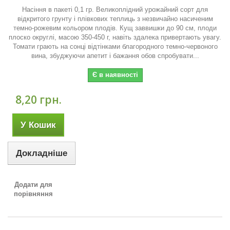
Насіння в пакеті 0,1 гр. Великоплідний урожайний сорт для
відкритого грунту і плівкових теплиць з незвичайно насиченим
темно-рожевим кольором плодів. Кущ заввишки до 90 см, плоди
плоско округлі, масою 350-450 г, навіть здалека привертають увагу.
Томати грають на сонці відтінками благородного темно-червоного
вина, збуджуючи апетит і бажання обов спробувати...
Є в наявності
8,20 грн.
У Кошик
Докладніше
Додати для
порівняння