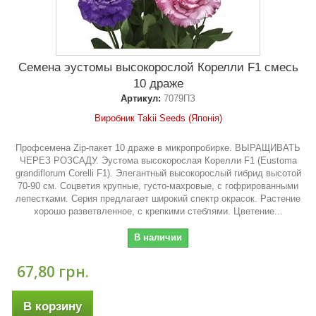
Семена эустомы высокорослой Корелли F1 смесь
10 драже
Артикул:
7079ПЗ
Виробник Takii Seeds (Японія)
Профсемена Zip-пакет 10 драже в микропробирке. ВЫРАЩИВАТЬ
ЧЕРЕЗ РОЗСАДУ. Эустома высокорослая Корелли F1 (Eustoma
grandiflorum Corelli F1). Элегантный высокорослый гибрид высотой
70-90 см. Соцветия крупные, густо-махровые, с гофрированными
лепестками. Серия предлагает широкий спектр окрасок. Растение
хорошо разветвленное, с крепкими стеблями. Цветение...
В наличии
67,80 грн.
В корзину