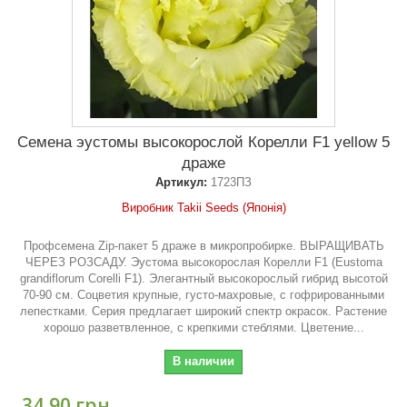
Семена эустомы высокорослой Корелли F1 yellow 5
драже
Артикул:
1723ПЗ
Виробник Takii Seeds (Японія)
Профсемена Zip-пакет 5 драже в микропробирке. ВЫРАЩИВАТЬ
ЧЕРЕЗ РОЗСАДУ. Эустома высокорослая Корелли F1 (Eustoma
grandiflorum Corelli F1). Элегантный высокорослый гибрид высотой
70-90 см. Соцветия крупные, густо-махровые, с гофрированными
лепестками. Серия предлагает широкий спектр окрасок. Растение
хорошо разветвленное, с крепкими стеблями. Цветение...
В наличии
34,90 грн.