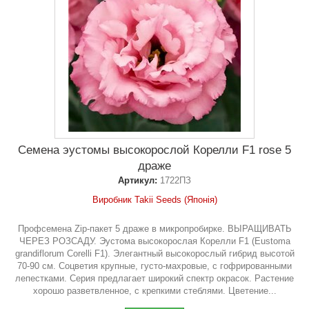
Семена эустомы высокорослой Корелли F1 rose 5
драже
Артикул:
1722ПЗ
Виробник Takii Seeds (Японія)
Профсемена Zip-пакет 5 драже в микропробирке. ВЫРАЩИВАТЬ
ЧЕРЕЗ РОЗСАДУ. Эустома высокорослая Корелли F1 (Eustoma
grandiflorum Corelli F1). Элегантный высокорослый гибрид высотой
70-90 см. Соцветия крупные, густо-махровые, с гофрированными
лепестками. Серия предлагает широкий спектр окрасок. Растение
хорошо разветвленное, с крепкими стеблями. Цветение...