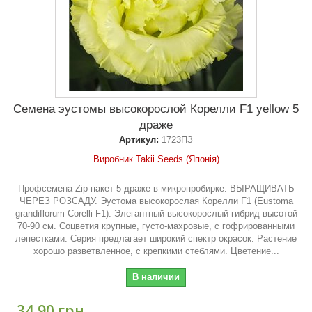
Семена эустомы высокорослой Корелли F1 yellow 5
драже
Артикул:
1723ПЗ
Виробник Takii Seeds (Японія)
Профсемена Zip-пакет 5 драже в микропробирке. ВЫРАЩИВАТЬ
ЧЕРЕЗ РОЗСАДУ. Эустома высокорослая Корелли F1 (Eustoma
grandiflorum Corelli F1). Элегантный высокорослый гибрид высотой
70-90 см. Соцветия крупные, густо-махровые, с гофрированными
лепестками. Серия предлагает широкий спектр окрасок. Растение
хорошо разветвленное, с крепкими стеблями. Цветение...
В наличии
34,90 грн.