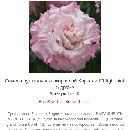
Семена эустомы высокорослой Корелли F1 light pink
5 драже
Артикул:
1720ПЗ
Виробник Takii Seeds (Японія)
Профсемена Zip-пакет 5 драже в микропробирке. ВЫРАЩИВАТЬ
ЧЕРЕЗ РОЗСАДУ. Эустома высокорослая Корелли F1 (Eustoma
grandiflorum Corelli F1). Элегантный высокорослый гибрид высотой
70-90 см. Соцветия крупные, густо-махровые, с гофрированными