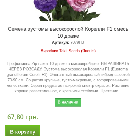
Семена эустомы высокорослой Корелли F1 смесь
10 драже
Артикул:
7079ПЗ
Виробник Takii Seeds (Японія)
Профсемена Zip-пакет 10 драже в микропробирке. ВЫРАЩИВАТЬ
ЧЕРЕЗ РОЗСАДУ. Эустома высокорослая Корелли F1 (Eustoma
grandiflorum Corelli F1). Элегантный высокорослый гибрид высотой
70-90 см. Соцветия крупные, густо-махровые, с гофрированными
лепестками. Серия предлагает широкий спектр окрасок. Растение
хорошо разветвленное, с крепкими стеблями. Цветение...
В наличии
67,80 грн.
В корзину