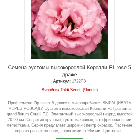
Семена эустомы высокорослой Корелли F1 rose 5
драже
Артикул:
1722ПЗ
Виробник Takii Seeds (Японія)
Профсемена Zip-пакет 5 драже в микропробирке. ВЫРАЩИВАТЬ
ЧЕРЕЗ РОЗСАДУ. Эустома высокорослая Корелли F1 (Eustoma
grandiflorum Corelli F1). Элегантный высокорослый гибрид высотой
70-90 см. Соцветия крупные, густо-махровые, с гофрированными
лепестками. Серия предлагает широкий спектр окрасок. Растение
хорошо разветвленное, с крепкими стеблями. Цветение...