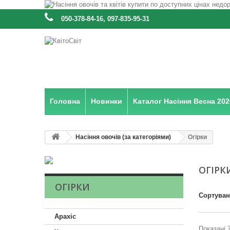
:
050-378-84-16, 097-835-95-31
Головна
Новинки
Каталог Насіння Весна 202
Насіння овочів (за категоріями)
Огірки
ОГІРК
ОГІРКИ
Сортува
Арахіс
Показані 7