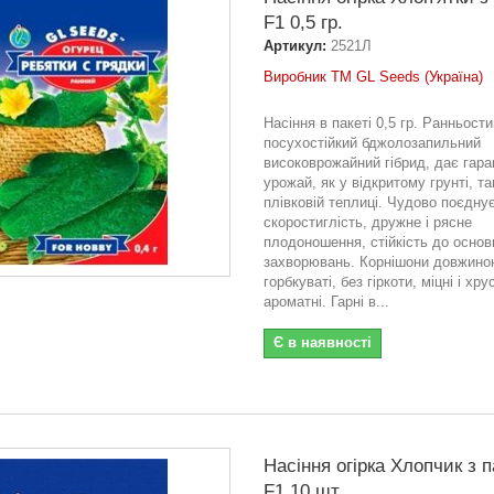
F1 0,5 гр.
Артикул:
2521Л
Виробник ТМ GL Seeds (Україна)
Насіння в пакеті 0,5 гр. Ранньост
посухостійкий бджолозапильний
високоврожайний гібрид, дає гар
урожай, як у відкритому грунті, так
плівковій теплиці. Чудово поєдну
скоростиглість, дружне і рясне
плодоношення, стійкість до основ
захворювань. Корнішони довжиною
горбкуваті, без гіркоти, міцні і хру
ароматні. Гарні в...
Є в наявності
Насіння огірка Хлопчик з 
F1 10 шт.