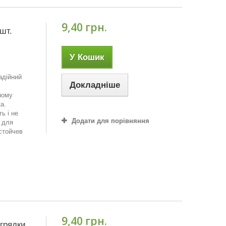
9,40 грн.
шт.
У Кошик
адійний
Докладніше
ному
а.
ь і не
Додати для порівняння
 для
стойчев
9,40 грн.
 грядки