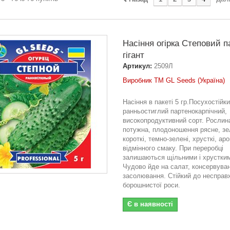
Насіння огірка Степовий п
гігант
Артикул:
2509Л
Виробник ТМ GL Seeds (Україна)
Насіння в пакеті 5 гр.Посухостійк
ранньостиглий партенокарпічний,
високопродуктивний сорт. Рослин
потужна, плодоношення рясне, зе
короткі, темно-зелені, хрусткі, аро
відмінного смаку. При переробці
залишаються щільними і хрустки
Чудово йде на салат, консервува
засолювання. Стійкий до несправ
борошнистої роси.
Є в наявності