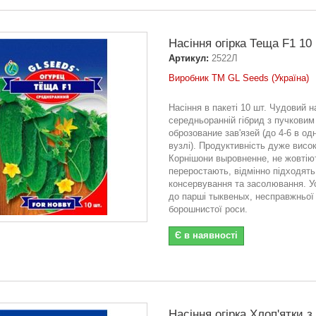
Насіння огірка Теща F1 10 
Артикул:
2522Л
Виробник ТМ GL Seeds (Україна)
Насіння в пакеті 10 шт. Чудовий н
середньоранній гібрид з пучковим
оброзование зав'язей (до 4-6 в од
вузлі). Продуктивність дуже висок
Корнішони выровненне, не жовтіют
переростають, відмінно підходять
консервування та засолювання. У
до парші тыквеных, несправжньої
борошнистої роси.
Є в наявності
Насіння огірка Хлоп'ятки з