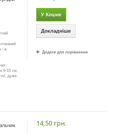
У Кошик
Докладніше
иглий
антований
 і в
Додати для порівняння
є
них
 9-10 см,
сткі, дуже
14,50 грн.
пальчик