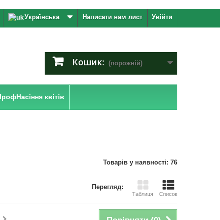
Українська
Написати нам лист
Увійти
Кошик:
(порожній)
ПрофНасіння квітів
Товарів у наявності: 76
Перегляд:
Таблиця
Список
і