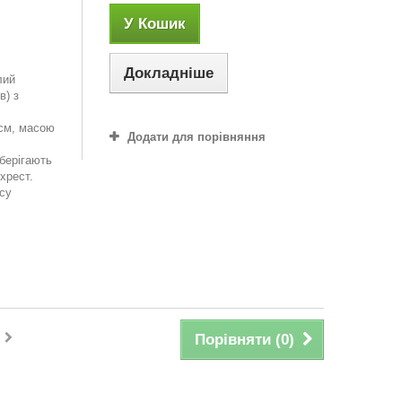
У Кошик
Докладніше
лий
в) з
 см, масою
Додати для порівняння
зберігають
 хрест.
усу
і
Порівняти (
0
)