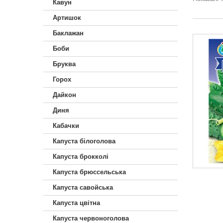
Кавун
Артишок
Баклажан
Боби
Бруква
Горох
Дайкон
Диня
Кабачки
Капуста білоголова
Капуста брокколі
Капуста брюссельська
Капуста савойська
Капуста цвітна
Капуста червоноголова