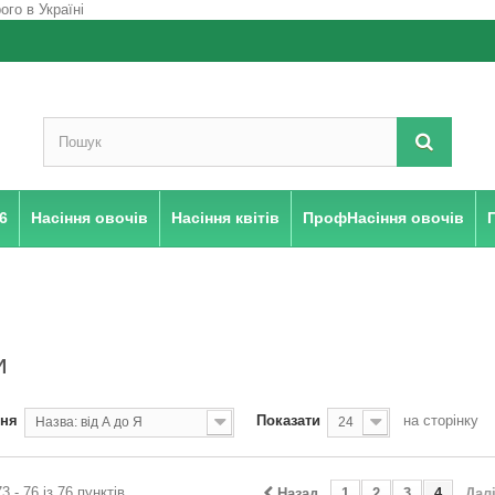
6
Насіння овочів
Насіння квітів
ПрофНасіння овочів
И
ння
Показати
на сторінку
Назва: від А до Я
24
3 - 76 із 76 пунктів
Назад
1
2
3
4
Дал