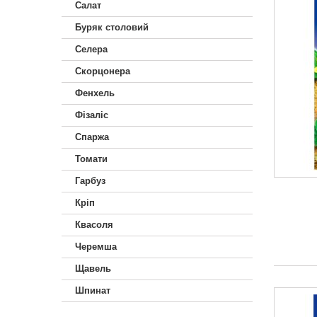
Салат
Буряк столовий
Селера
Скорцонера
Фенхель
Фізаліс
Спаржа
Томати
Гарбуз
Кріп
Квасоля
Черемша
Щавель
Шпинат