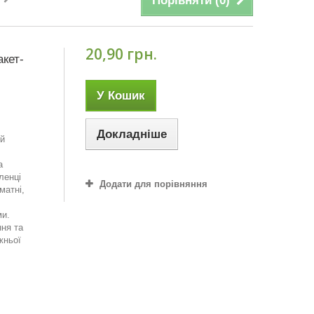
Порівняти (
0
)
20,90 грн.
акет-
У Кошик
Докладніше
ий
а
ленці
Додати для порівняння
матні,
ми.
ння та
жньої