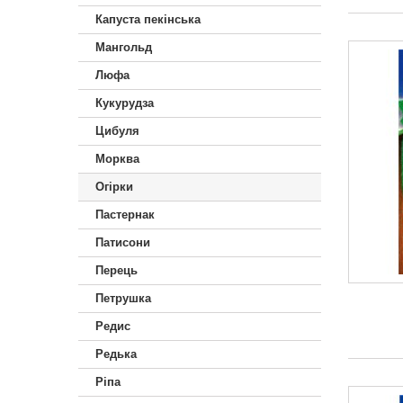
Капуста пекінська
Мангольд
Люфа
Кукурудза
Цибуля
Морква
Огірки
Пастернак
Патисони
Перець
Петрушка
Редис
Редька
Ріпа