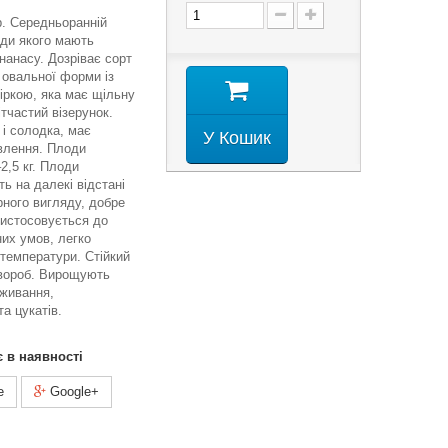
гр. Середньоранній
оди якого мають
нанасу. Дозріває сорт
 овальної форми із
іркою, яка має щільну
ітчастий візерунок.
 і солодка, має
У Кошик
влення. Плоди
2,5 кг. Плоди
ь на далекі відстані
рного вигляду, добре
ристосовується до
их умов, легко
температури. Стійкий
вороб. Вирощують
оживання,
а цукатів.
є в наявності
e
Google+