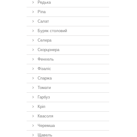
Редька
Ріпа
Салат
Буряк столовий
Селера
Скорцонера
Фенхель
Фізаліс
Спаржа
Томати
Гарбуз
Кріп
Квасоля
Черемша
Щавель