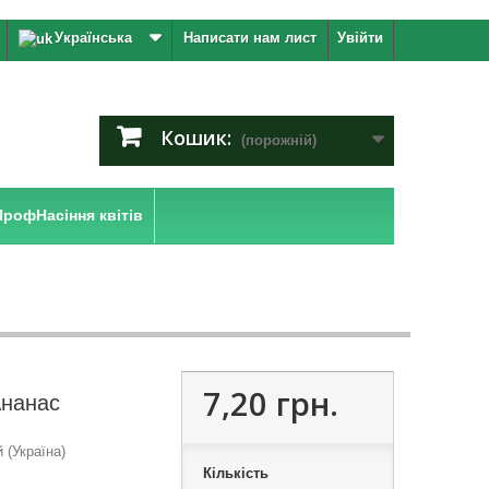
Українська
Написати нам лист
Увійти
Кошик:
(порожній)
ПрофНасіння квітів
7,20 грн.
Ананас
(Україна)
Кількість