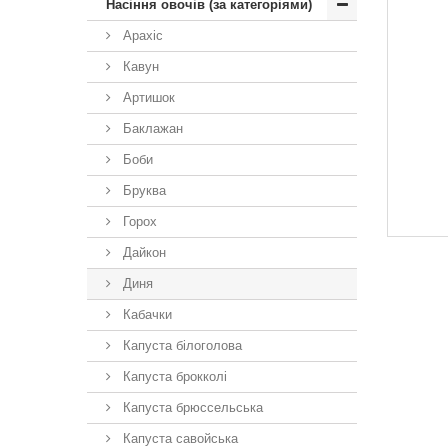
Насіння овочів (за категоріями)
Арахіс
Кавун
Артишок
Баклажан
Боби
Бруква
Горох
Дайкон
Диня
Кабачки
Капуста білоголова
Капуста брокколі
Капуста брюссельська
Капуста савойська