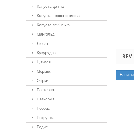
Капуста цвітна
Капуста червоноголова
Капуста пекінська
Мангольд
Люфа
Кукурудза
REVI
Цибуля
Морква
Напиши
Огірки
Пастернак
Патисони
Перець
Петрушка
Редис