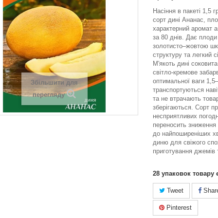
Насіння в пакеті 1,5 
сорт дині Ананас, пл
характерний аромат а
за 80 днів. Дає плоди
золотисто–жовтою шк
структуру та легкий с
М'якоть дині соковита
світло-кремове забар
оптимальної ваги 1,5–
Збільшити для
транспортуються навіт
перегляду
та не втрачають това
зберігаються. Сорт п
несприятливих погодн
переносить зниження 
до найпоширеніших х
диню для свіжого сп
приготування джемів т
28
упаковок товару 
Tweet
Shar
Pinterest