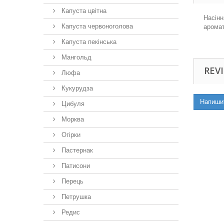
Капуста цвітна
Насінн
Капуста червоноголова
аромат
Капуста пекінська
Мангольд
REVI
Люфа
Кукурудза
Напиши
Цибуля
Морква
Огірки
Пастернак
Патисони
Перець
Петрушка
Редис