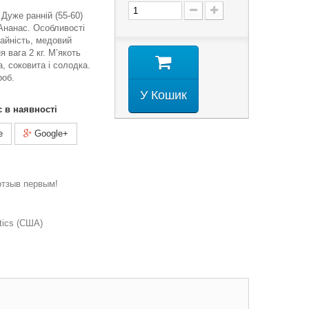
 Дуже ранній (55-60)
 Ананас. Особливості
жайність, медовий
я вага 2 кг. М’якоть
, соковита і солодка.
роб.
У Кошик
є в наявності
e
Google+
отзыв первым!
tics (США)