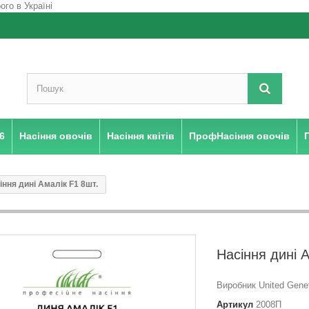
6
Насіння овочів
Насіння квітів
ПрофНасіння овочів
іння дині Амалік F1 8шт.
Насіння дині 
Виробник United Gene
Артикул
2008П