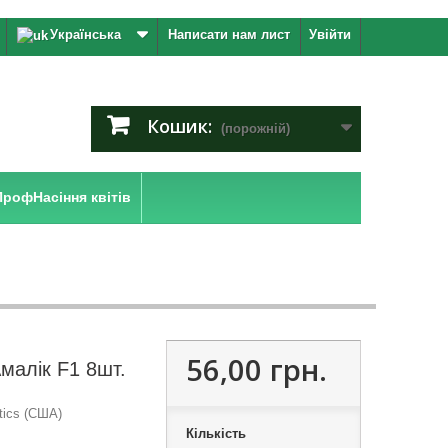
Українська
Написати нам лист
Увійти
Кошик:
(порожній)
ПрофНасіння квітів
56,00 грн.
Амалік F1 8шт.
tics (США)
Кількість