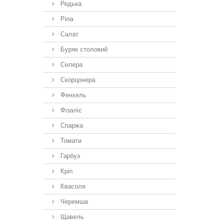
Редька
Ріпа
Салат
Буряк столовий
Селера
Скорцонера
Фенхель
Фізаліс
Спаржа
Томати
Гарбуз
Кріп
Квасоля
Черемша
Щавель