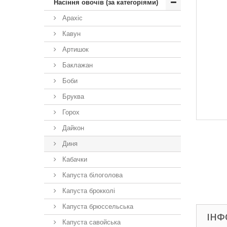
Насіння овочів (за категоріями)
Арахіс
Кавун
Артишок
Баклажан
Боби
Бруква
Горох
Дайкон
Диня
Кабачки
Капуста білоголова
Капуста брокколі
Капуста брюссельська
ІНФ
Капуста савойська