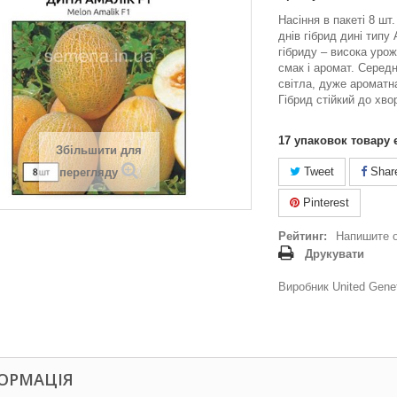
Насіння в пакеті 8 шт.
днів гібрид дині типу
гібриду – висока уро
смак і аромат. Середн
світла, дуже ароматна
Гібрид стійкий до хво
17
упаковок товару 
Збільшити для
Tweet
Shar
перегляду
Pinterest
Рейтинг:
Напишите 
Друкувати
Виробник United Gene
ОРМАЦІЯ