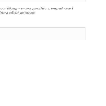
вості гібриду – висока урожайність, медовий смак і
Гібрид стійкий до хвороб.