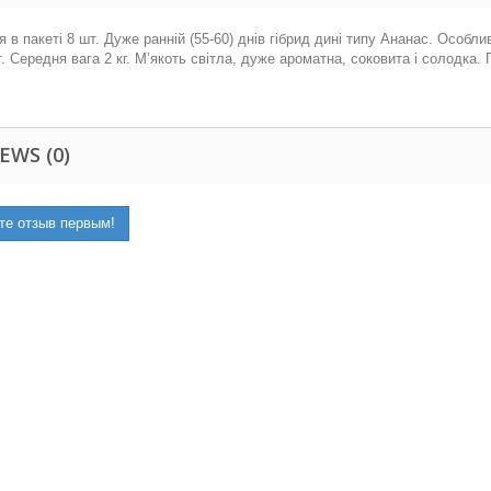
я в пакеті 8 шт. Дуже ранній (55-60) днів гібрид дині типу Ананас. Особли
. Середня вага 2 кг. М’якоть світла, дуже ароматна, соковита і солодка. 
EWS (0)
те отзыв первым!