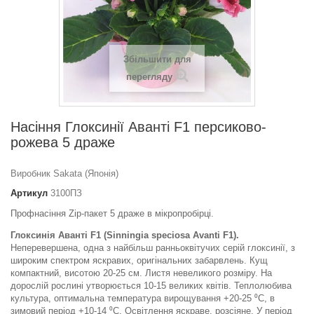
Збільшити для
перегляду
Насіння Глоксинії Аванті F1 персиково-
рожева 5 драже
Виробник Sakata (Японія)
Артикул
3100ПЗ
Профнасіння Zip-пакет 5 драже в мікропробірці.
Глоксинія Аванті F1 (Sinningia speciosa Avanti F1).
Неперевершена, одна з найбільш ранньоквітучих серій глоксинії, з
широким спектром яскравих, оригінальних забарвлень. Кущ
компактний, висотою 20-25 см. Листя невеликого розміру. На
дорослій рослині утворюється 10-15 великих квітів. Теплолюбива
культура, оптимальна температура вирощування +20-25 ⁰С, в
зимовий період +10-14 ⁰С. Освітлення яскраве, розсіяне. У період