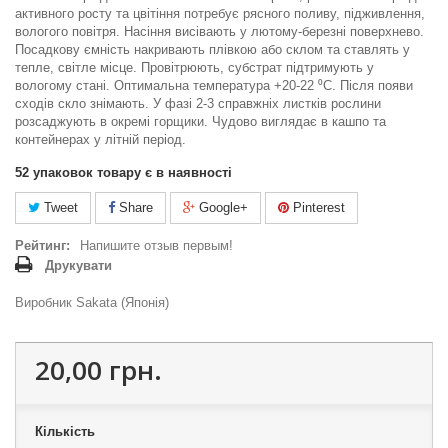
активного росту та цвітіння потребує рясного поливу, підживлення,
вологого повітря. Насіння висівають у лютому-березні поверхнево.
Посадкову ємність накривають плівкою або склом та ставлять у
тепле, світле місце. Провітрюють, субстрат підтримують у
вологому стані. Оптимальна температура +20-22 ⁰С. Після появи
сходів скло знімають. У фазі 2-3 справжніх листків рослини
розсаджують в окремі горщики. Чудово виглядає в кашпо та
контейнерах у літній період.
52
упаковок товару є в наявності
Tweet
Share
Google+
Pinterest
Рейтинг:
Напишите отзыв первым!
Друкувати
Виробник Sakata (Японія)
20,00 грн.
Кількість