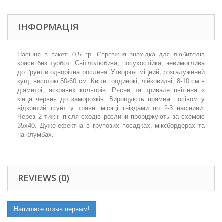
ІНФОРМАЦІЯ
Насіння в пакеті 0,5 гр.
Справжня знахідка для любителів
краси без турбот. Світлолюбива, посухостійка, невимоглива
до ґрунтів однорічна рослина. Утворює міцний, розгалужений
кущ, висотою 50-60 см. Квіти поодинокі, лійковидні, 8-10 см в
діаметрі, яскравих кольорів. Рясне та тривале цвітіння з
кінця червня до заморозків. Вирощують прямим посівом у
відкритий ґрунт у травні місяці гніздами по 2-3 насінини.
Через 2 тижні після сходів рослини проріджують за схемою
35x40. Дуже ефектна в групових посадках, міксбордерах та
на клумбах.
REVIEWS (0)
Напишите отзыв первым!