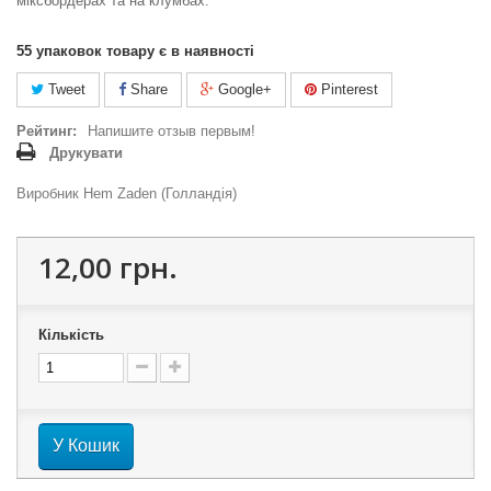
міксбордерах та на клумбах.
55
упаковок товару є в наявності
Tweet
Share
Google+
Pinterest
Рейтинг:
Напишите отзыв первым!
Друкувати
Виробник Hem Zaden (Голландія)
12,00 грн.
Кількість
У Кошик