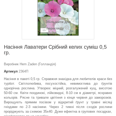
Збільшити для
перегляду
Насіння Лаватери Срібний келих суміш 0,5
гр.
Виробник Hem Zaden (Голландія)
Артикул
2364П
Насіння в пакеті 0,5 гр.
Справжня знахідка для любителів краси без
турбот. Світлолюбива, посухостійка, невимоглива до ґрунтів
однорічна рослина. Утворює міцний, розгалужений кущ, висотою
50-60 см. Квіти поодинокі, лійковидні, 8-10 см в діаметрі, яскравих
кольорів. Рясне та тривале цвітіння з кінця червня до заморозків.
Вирощують прямим посівом у відкритий ґрунт у травні місяці
гніздами по 2-3 насінини. Через 2 тижні після сходів рослини
проріджують за схемою 35x40. Дуже ефектна в групових посадках,