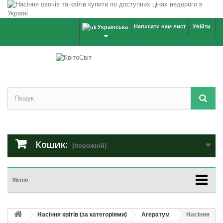
Написати нам лист
Увійти
Українська
Кошик:
(порожній)
Меню
Насіння квітів (за категоріями)
Агератум
Насіння