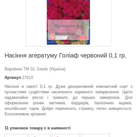
Збільшити для
перегляду
Насіння агератуму Голiаф червоний 0,1 гр.
Виробник ТМ GL Seeds (Україна)
Артикул
2701Л
Насіння в пакеті 0,1 гр. Дуже декоративний компактний сорт з
пухнастими суцвіттями насиченого карміного забарвлення. Цвіте
надзвичайно рясно і тривало, до перших заморозків. Для
оформлення різних квітників, бордюрів, балконних ящиків,
альпійських горок. Добре переносить стрижку, легко живцюється.
Ексклюзивне зрізання.
11
упаковок товару є в наявності