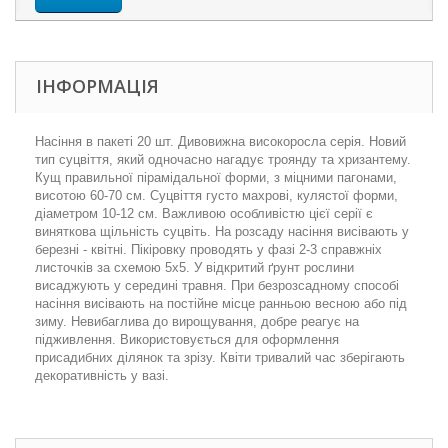
ІНФОРМАЦІЯ
Насіння в пакеті 20 шт.
Дивовижна високоросла серія. Новий
тип суцвіття, який одночасно нагадує троянду та хризантему.
Кущ правильної пірамідальної форми, з міцними пагонами,
висотою 60-70 см. Суцвіття густо махрові, кулястої форми,
діаметром 10-12 см. Важливою особливістю цієї серії є
виняткова щільність суцвіть. На розсаду насіння висівають у
березні - квітні. Пікіровку проводять у фазі 2-3 справжніх
листочків за схемою 5x5. У відкритий ґрунт рослини
висаджують у середині травня. При безрозсадному способі
насіння висівають на постійне місце ранньою весною або під
зиму. Невибаглива до вирощування, добре реагує на
підживлення. Використовується для оформлення
присадибних ділянок та зрізу. Квіти тривалий час зберігають
декоративність у вазі.