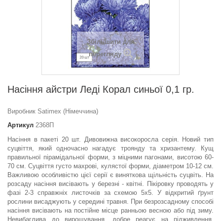
Збільшити для
перегляду
Насіння айстри Леді Корал синьої 0,1 гр.
Виробник Satimex (Німеччина)
Артикул
2368П
Насіння в пакеті 20 шт.
Дивовижна високоросла серія. Новий тип
суцвіття, який одночасно нагадує троянду та хризантему. Кущ
правильної пірамідальної форми, з міцними пагонами, висотою 60-
70 см. Суцвіття густо махрові, кулястої форми, діаметром 10-12 см.
Важливою особливістю цієї серії є виняткова щільність суцвіть. На
розсаду насіння висівають у березні - квітні. Пікіровку проводять у
фазі 2-3 справжніх листочків за схемою 5x5. У відкритий ґрунт
рослини висаджують у середині травня. При безрозсадному способі
насіння висівають на постійне місце ранньою весною або під зиму.
Невибаглива до вирощування, добре реагує на підживлення.