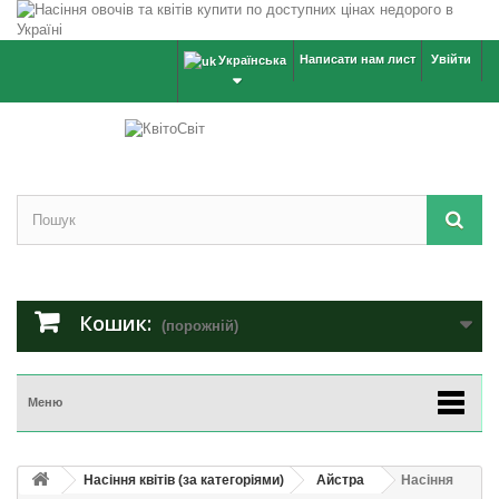
Написати нам лист
Увійти
Українська
Кошик:
(порожній)
Меню
Насіння квітів (за категоріями)
Айстра
Насіння