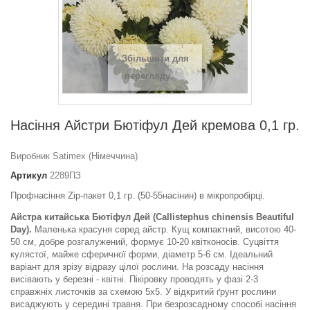
Збільшити для
перегляду
Насіння Айстри Бютіфул Дей кремова 0,1 гр.
Виробник Satimex (Німеччина)
Артикул
2289ПЗ
Профнасіння Zip-пакет 0,1 гр. (50-55насінин) в мікропробірці.
Айстра китайська Бютіфул Дей (Callistephus chinensis Beautiful
Day)
.
Маленька красуня серед айстр. Кущ компактний, висотою 40-
50 см, добре розгалужений, формує 10-20 квітконосів. Суцвіття
кулястої, майже сферичної форми, діаметр 5-6 см. Ідеальний
варіант для зрізу відразу цілої рослини. На розсаду насіння
висівають у березні - квітні. Пікіровку проводять у фазі 2-3
справжніх листочків за схемою 5x5. У відкритий ґрунт рослини
висаджують у середині травня. При безрозсадному способі насіння