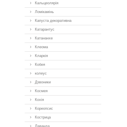
Кальцеолярія
Ломікамінь
Капуста декоративна
Катарантус
Катананхе
Клеома
Кларкія
Кобея
колеус
Дзвоники
Космея
Кохія
Кореопсис
Кострица
Лаванда