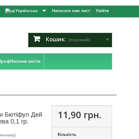
Українська
Написати нам лист
Увійти
Кошик:
(порожній)
ПрофНасіння квітів
11,90 грн.
ри Бютіфул Дей
ва 0,1 гр.
Кількість
меччина)