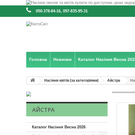
:
050-378-84-16, 097-835-95-31
Головна
Новинки
Каталог Насіння Весна 202
Насіння квітів (за категоріями)
Айстра
На
АЙСТРА
Каталог Насіння Весна 2026