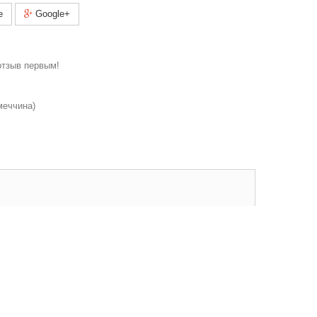
e
Google+
отзыв первым!
меччина)