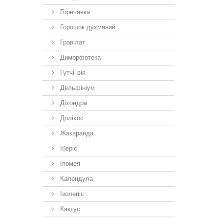
Горечавка
Горошок духмяний
Гравілат
Диморфотека
Гутчінзія
Дельфініум
Діхондра
Доліхос
Жакаранда
Іберiс
Іпомея
Календула
Ізолепіс
Кактус