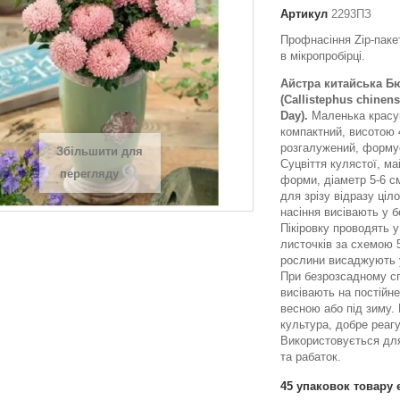
Артикул
2293ПЗ
Профнасіння Zip-пакет
в мікропробірці.
Айстра китайська Б
(Callistephus chinens
Day)
.
Маленька красу
компактний, висотою 
розгалужений, формує
Збільшити для
Суцвіття кулястої, м
перегляду
форми, діаметр 5-6 с
для зрізу відразу ціл
насіння висівають у бе
Пікіровку проводять у
листочків за схемою 5
рослини висаджують у
При безрозсадному сп
висівають на постійн
весною або під зиму.
культура, добре реаг
Використовується дл
та рабаток.
45
упаковок товару 