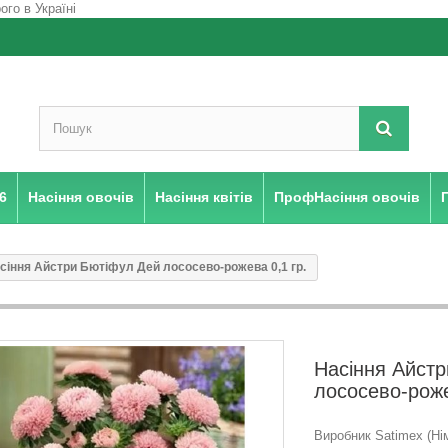
6
Насіння овочів
Насіння квітів
ПрофНасіння овочів
сіння Айстри Бютіфул Дей лососево-рожева 0,1 гр.
Насіння Айст
лососево-роже
Виробник Satimex (Ні