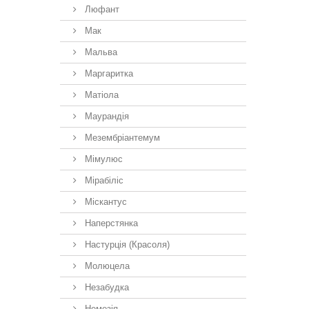
Люфант
Мак
Мальва
Маргаритка
Матіола
Маурандія
Мезембріантемум
Мімулюс
Мірабіліс
Міскантус
Наперстянка
Настурція (Красоля)
Молюцела
Незабудка
Немезiя