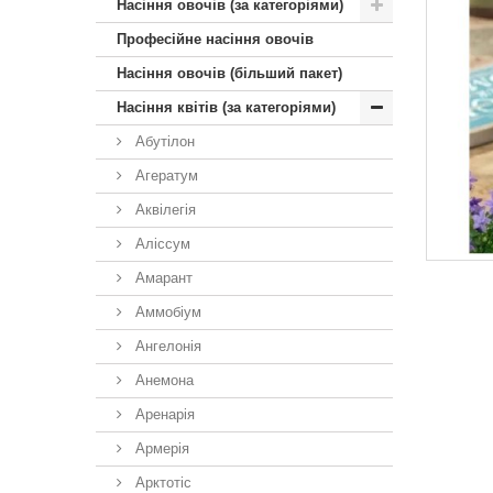
Насіння овочів (за категоріями)
Професійне насіння овочів
Насіння овочів (більший пакет)
Насіння квітів (за категоріями)
Абутілон
Агератум
Аквілегія
Аліссум
Амарант
Аммобіум
Ангелонія
Анемона
Аренарія
Армерія
Арктотiс