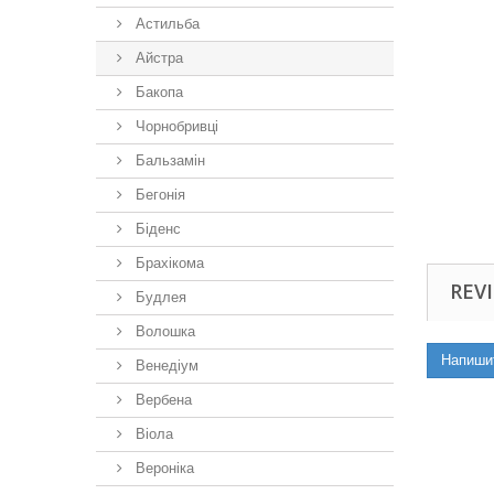
Астильба
Айстра
Бакопа
Чорнобривці
Бальзамін
Бегонія
Біденс
Брахікома
REVI
Будлея
Волошка
Напиши
Венедіум
Вербена
Віола
Вероніка