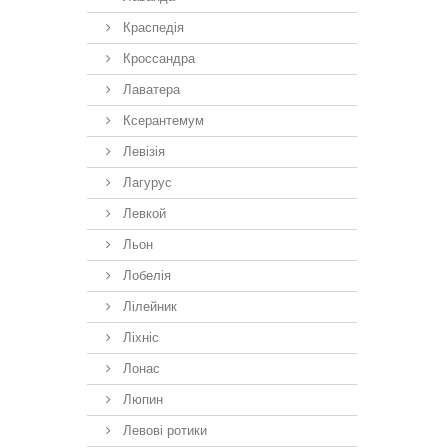
Краспедія
Кроссандра
Лаватера
Ксерантемум
Левізія
Лагурус
Левкой
Льон
Лобелія
Лілейник
Ліхніс
Лонас
Люпин
Левові ротики