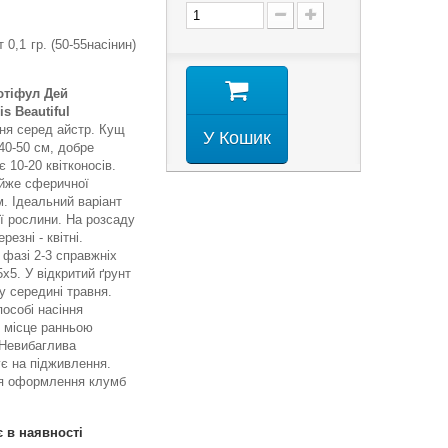
 0,1 гр. (50-55насінин)
ютіфул Дей
is Beautiful
ня серед айстр. Кущ
У Кошик
40-50 см, добре
 10-20 квітконосів.
айже сферичної
м. Ідеальний варіант
ої рослини. На розсаду
резні - квітні.
 фазі 2-3 справжніх
x5. У відкритий ґрунт
 середині травня.
особі насіння
е місце ранньою
 Невибаглива
ує на підживлення.
я оформлення клумб
є в наявності