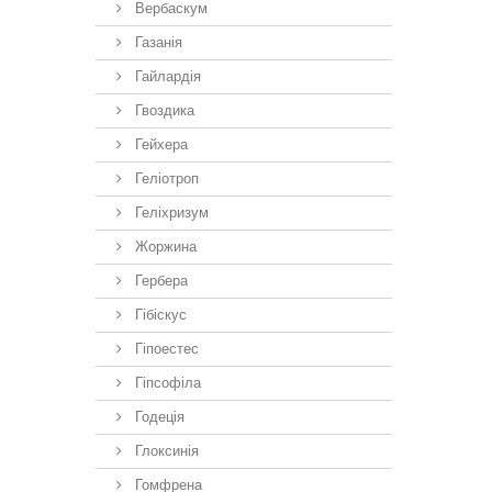
Вербаскум
Газанія
Гайлардія
Гвоздика
Гейхера
Геліотроп
Геліхризум
Жоржина
Гербера
Гібіскус
Гіпоестес
Гіпсофіла
Годеція
Глоксинія
Гомфрена