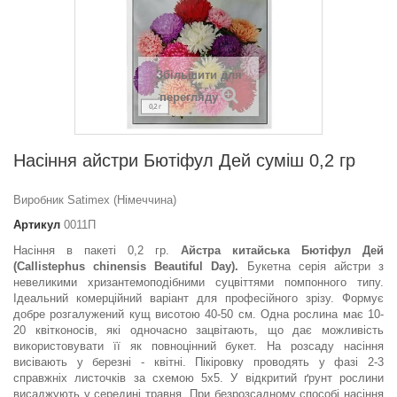
Збільшити для
перегляду
Насіння айстри Бютіфул Дей суміш 0,2 гр
Виробник Satimex (Німеччина)
Артикул
0011П
Насіння в пакеті 0,2 гр.
Айстра китайська Бютіфул Дей
(Callistephus chinensis Beautiful Day).
Букетна серія айстри з
невеликими хризантемоподібними суцвіттями помпонного типу.
Ідеальний комерційний варіант для професійного зрізу. Формує
добре розгалужений кущ висотою 40-50 см. Одна рослина має 10-
20 квітконосів, які одночасно зацвітають, що дає можливість
використовувати її як повноцінний букет. На розсаду насіння
висівають у березні - квітні. Пікіровку проводять у фазі 2-3
справжніх листочків за схемою 5x5. У відкритий ґрунт рослини
висаджують у середині травня. При безрозсадному способі насіння