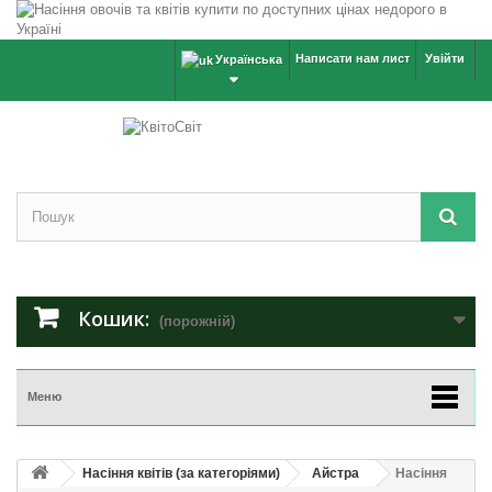
Написати нам лист
Увійти
Українська
Кошик:
(порожній)
Меню
Насіння квітів (за категоріями)
Айстра
Насіння