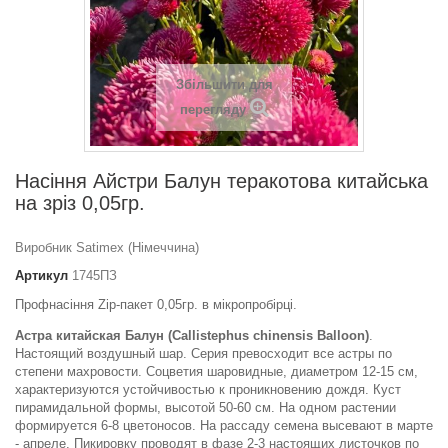
Збільшити для
перегляду
Насіння Айстри Балун теракотова китайська
на зріз 0,05гр.
Виробник Satimex (Німеччина)
Артикул
1745ПЗ
Профнасіння Zip-пакет 0,05гр. в мікропробірці.
Астра китайская Балун (Callistephus chinensis Balloon)
.
Настоящий воздушный шар. Серия превосходит все астры по
степени махровости. Соцветия шаровидные, диаметром 12-15 см,
характеризуются устойчивостью к проникновению дождя. Куст
пирамидальной формы, высотой 50-60 см. На одном растении
формируется 6-8 цветоносов. На рассаду семена высевают в марте
- апреле. Пикировку проводят в фазе 2-3 настоящих листочков по