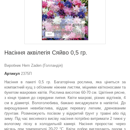
Збільшити для
перегляду
Насіння аквілегія Сяйво 0,5 гр.
Виробник Hem Zaden (Голландія)
Артикул
2375П
Насіння в пакеті 0,5 гр. Багаторічна рослина, яка ціниться за
компактний кущ з об'ємним ніжним листям, міцними квітконосами та
букетом махрових квітів. Рослина висотою 60-70 см. Цвітіння рясне,
з кінця травня до середини липня. Квіти махрові, різних відтінків, 4
см в діаметрі. Вологолюбива, бажано висаджувати в напівтіні. До
вирощування невибаглива, віддає перевагу легким, дренованим
ґрунтам. Розмножують посівом у відкритий ґрунт у травні або під
зиму. Під час весняного висіву насіння потрібно витримати 2 тижні у
вологому піску в холодильній камері. Насіння проростає через
місяць при температурі 20-22 °С. Квіти добре виглядають разом з