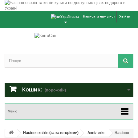
Написати нам лист
Увійти
Українська
Кошик:
(порожній)
Меню
Насіння квітів (за категоріями)
Аквілегія
Насіння