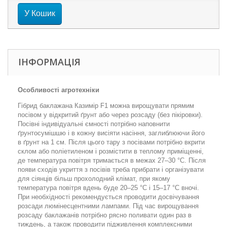
У Кошик
ІНФОРМАЦІЯ
Особливості агротехніки
Гібрид баклажана Казимір F1 можна вирощувати прямим
посівом у відкритий ґрунт або через розсаду (без пікіровки).
Посівні індивідуальні ємності потрібно наповнити
ґрунтосумішшю і в кожну висіяти насіння, заглиблюючи його
в ґрунт на 1 см. Після цього тару з посівами потрібно вкрити
склом або поліетиленом і розмістити в теплому приміщенні,
де температура повітря тримається в межах 27–30 °С. Після
появи сходів укриття з посівів треба прибрати і організувати
для сіянців більш прохолодний клімат, при якому
температура повітря вдень буде 20–25 °С і 15–17 °С вночі.
При необхідності рекомендується проводити досвічування
розсади люмінесцентними лампами. Під час вирощування
розсаду баклажанів потрібно рясно поливати один раз в
тиждень, а також проводити підживлення комплексними