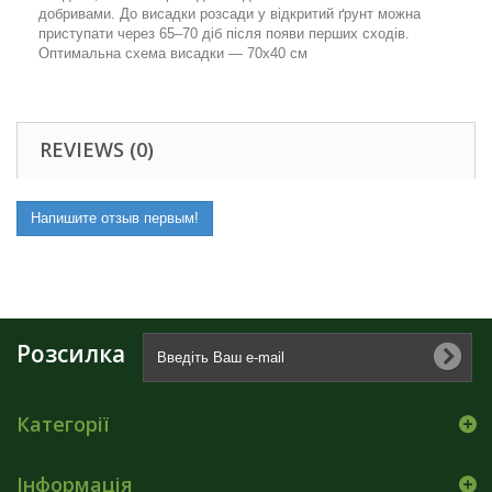
добривами. До висадки розсади у відкритий ґрунт можна
приступати через 65–70 діб після появи перших сходів.
Оптимальна схема висадки — 70х40 см
REVIEWS (0)
Напишите отзыв первым!
Розсилка
Категорії
Інформація