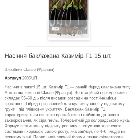
Збільшити для
перегляду
Насіння баклажана Казимір F1 15 шт.
Виробник Clause (Франція)
Артикул
2005/1П
Насіння в пакеті 15 шт. Казимір F1 — ранній гібрид баклажана типу
Алмаз від компанії Clause (Франція). Вегетаційний період рослин
складає 55–60 діб після висадки розсади на постійне місце
зростання. Гібрид призначений для культивування у відкритому
ґрунті і під плівковим укриттям. Баклажан Казимір F1
характеризується високою врожайністю і стійкістю до такого
захворювання, як сіра гниль. Толерантний до колорадського жука.
Формує вертикальну відкриту рослину з потужною кореневою
системою і хорошою силою росту, яка зав'язує по 4–6 плодів на
першому рівні. Плоди циліндричної форми, темно-фіолетового