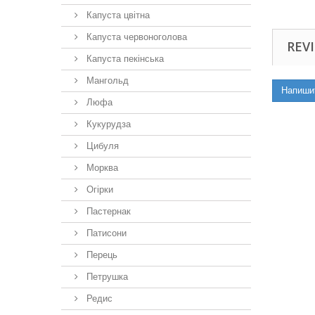
Капуста цвітна
Капуста червоноголова
REVI
Капуста пекінська
Мангольд
Напиши
Люфа
Кукурудза
Цибуля
Морква
Огірки
Пастернак
Патисони
Перець
Петрушка
Редис