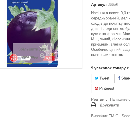
Артикул
3665Л
Насіння в пакеті 0,3 г
середньоранній, делік
сходів до початку пл
днів. Плоди світло-бу
кулястої фор-ми. Мас
М щільний, білосніжни
приємним, злегка сол
Збільшити для
Особливо цінний, зав
смаковим якостям.
перегляду
9
упаковок товару є
Tweet
Shar
Pinterest
Рейтинг:
Напишите 
Друкувати
Виробник ТМ GL Seeds