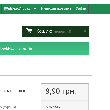
Українська
Написати нам лист
Увійти
Кошик:
(порожній)
ПрофНасіння квітів
9,90 грн.
жана Гелiос
Кількість
 (Україна)