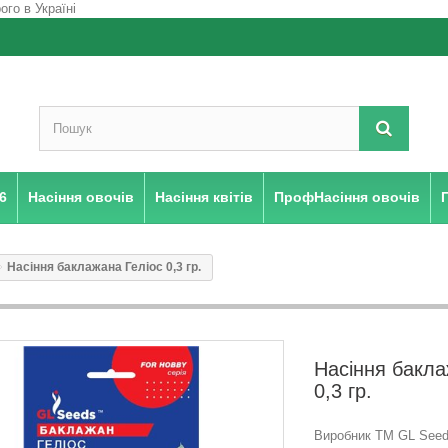
6
Насіння овочів
Насіння квітів
ПрофНасіння овочів
Насіння баклажана Гелiос 0,3 гр.
Насіння бакла
0,3 гр.
Виробник ТМ GL Seeds