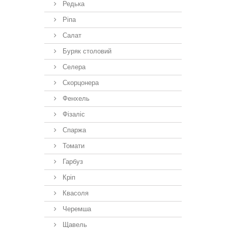
Редька
Ріпа
Салат
Буряк столовий
Селера
Скорцонера
Фенхель
Фізаліс
Спаржа
Томати
Гарбуз
Кріп
Квасоля
Черемша
Щавель