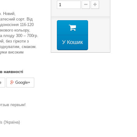
р. Новий,
атесний сорт. Від
одоносіння 116-120
зкового кольору,
а плоду 300 – 700гр.
й, без гіркоти з
У Кошик
одкуватим, смаком.
дяки високим
 в наявності
e
Google+
отзыв первым!
 (Україна)