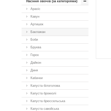
Насіння овочів (за категоріями)
Арахіс
Кавун
Артишок
Баклажан
Боби
Бруква
Горох
Дайкон
Диня
Кабачки
Капуста білоголова
Капуста брокколі
Капуста брюссельська
Капуста савойська