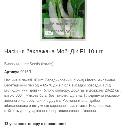
Збільшити для
перегляду
Насіння баклажана Мобі Дік F1 10 шт.
Виробник LibraSeeds (Італія)
Артикул
0015П
Насіння в пакеті 10 шт. Середньоранній гібрид білого баклажана.
Вегетаційний період – 65-70 днів після висадки розсади. Плід
циліндричний, довгий, білого кольору, досягає в довжину 20-22 см,
вагою 300 г, м'якоть біла, без гіркоти, щільна. Плодоніжка яскраво-
зеленого кольору, шипи відсутні. Рослина міцна, добре
збалансована з потужною кореневою системою. Рослина має
стійкість до фузаріозного і вертицильозного в'янення.
13
упаковок товару є в наявності