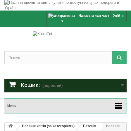
Написати нам лист
Увійти
Українська
Кошик:
(порожній)
Меню
Насіння квітів (за категоріями)
Бегонія
Насіння