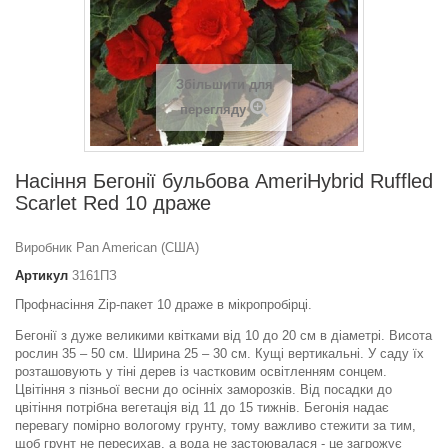
Збільшити для
перегляду
Насіння Бегонії бульбова AmeriHybrid Ruffled
Scarlet Red 10 драже
Виробник Pan American (США)
Артикул
3161ПЗ
Профнасіння Zip-пакет 10 драже в мікропробірці.
Бегонії з дуже великими квітками від 10 до 20 см в діаметрі. Висота
рослин 35 – 50 см. Ширина 25 – 30 см. Кущі вертикальні. У саду їх
розташовують у тіні дерев із частковим освітленням сонцем.
Цвітіння з пізньої весни до осінніх заморозків. Від посадки до
цвітіння потрібна вегетація від 11 до 15 тижнів. Бегонія надає
перевагу помірно вологому грунту, тому важливо стежити за тим,
щоб грунт не пересихав, а вода не застоювалася - це загрожує