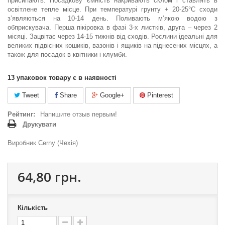
присипають. Посадкову ємність накривають склом і ставлять в
освітлене тепле місце. При температурі грунту + 20-25°C сходи
з’являються на 10-14 день. Поливають м’якою водою з
обприскувача. Перша пікіровка в фазі 3-х листків, друга – через 2
місяці. Зацвітає через 14-15 тижнів від сходів. Рослини ідеальні для
великих підвісних кошиків, вазонів і ящиків на піднесених місцях, а
також для посадок в квітники і клумби.
13
упаковок товару є в наявності
Tweet
Share
Google+
Pinterest
Рейтинг:
Напишите отзыв первым!
Друкувати
Виробник Cerny (Чехія)
64,80 грн.
Кількість