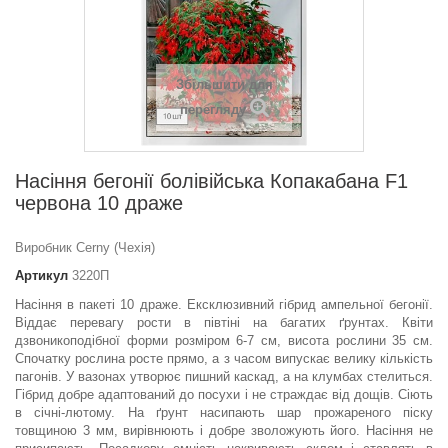
Збільшити для
перегляду
Насіння бегонії болівійська Копакабана F1
червона 10 драже
Виробник Cerny (Чехія)
Артикул
3220П
Насіння в пакеті 10 драже. Ексклюзивний гібрид ампельної бегонії.
Віддає перевагу рости в півтіні на багатих ґрунтах. Квіти
дзвоникоподібної форми розміром 6-7 см, висота рослини 35 см.
Спочатку рослина росте прямо, а з часом випускає велику кількість
пагонів. У вазонах утворює пишний каскад, а на клумбах стелиться.
Гібрид добре адаптований до посухи і не страждає від дощів. Сіють
в січні-лютому. На ґрунт насипають шар прожареного піску
товщиною 3 мм, вирівнюють і добре зволожують його. Насіння не