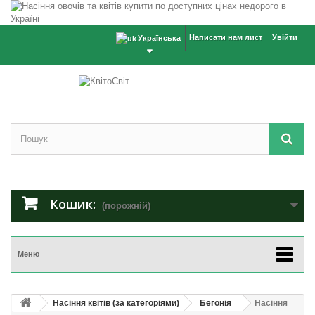
Написати нам лист
Увійти
Українська
Кошик:
(порожній)
Меню
Насіння квітів (за категоріями)
Бегонія
Насіння