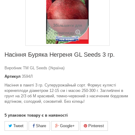
Збільшити для
перегляду
Насіння Буряка Негреня GL Seeds 3 гр.
Виробник ТМ GL Seeds (Україна)
Артикул
3594Л
Насіння в пакеті 3 гр. Cуперурожайный сорт. Формує кулясті
коренеплоди діаметром 12-15 см і масою 250-300 г. Заглиблені в
грунт на 2/3 об М красивий, темно-червоний з насиченим бордовим
відтінком, солодкий, соковитий. Без кілець!
5
упаковок товару є в наявності
Tweet
Share
Google+
Pinterest