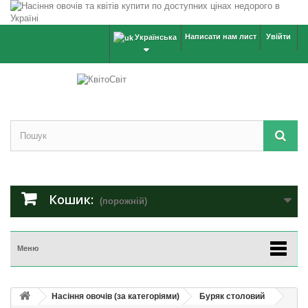
Написати нам лист
Увійти
Українська
Кошик:
(порожній)
Меню
Насіння овочів (за категоріями)
Буряк столовий