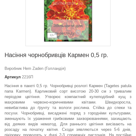
Збільшити для
перегляду
Насіння чорнобривців Кармен 0,5 гр.
Виробник Hem Zaden (Голландія)
Артикул
2216П
Насіння в пакеті 0,5 гр. Чорнобривці розлогі Кармен (Tagetes patula
папа Karmen). Карликовий сорт висотою 20-30 см з тривалим
періодом цвітіння. Утворює компактний кулеподібний кущ з
махровими червоно-коричневими квітами. Швидкоросла,
невибаглива до ґрунту та вологи рослина. Стійка до спеки та
посухи. Чорнобривці, висаджені поряд з городніми культурами,
зменшують їх ураження грибковими захворюваннями, захищають
від деяких видів нематод. Для раннього цвітіння висівають на
розсаду на початку квітня. Сходи зявляються через 5-6 днів,
пікіровку проводять у фазі 2-3 справжніх листочків. На постійне