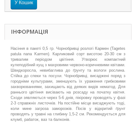
У Кошик
ІНФОРМАЦІЯ
Насіння в пакеті 0,5 гр. Чорнобривці розлогі Кармен (Tagetes
patula папа Karmen). Карликовий сорт висотою 20-30 см з
тривалим періодом цвітіння. Утворює компактний
кулеподібний кущ з махровими червоно-коричневими квітами.
Швидкоросла, невибаглива до ґрунту та вологи рослина.
Стійка до спеки та посухи. Чорнобривці, висаджені поряд з
городніми культурами, зменшують їх ураження грибковими
захворюваннями, захищають від деяких видів нематод. Для
раннього цвітіння висівають на розсаду на початку квітня.
Сходи зявляються через 5-6 днів, пікіровку проводять у фазі
2-3 справжніх листочків. На постійне місце висаджують тоді,
коли мине загроза заморозків. Посів у відкритий ґрунт
проводять у травні на глибину 1,5-2 см. Рекомендується для
клумб, рабаток, ваз та балконів.