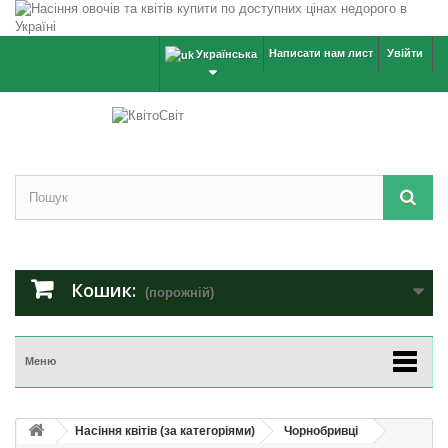
Написати нам лист
Увійти
Українська
Кошик:
(порожній)
Меню
Насіння квітів (за категоріями)
Чорнобривці